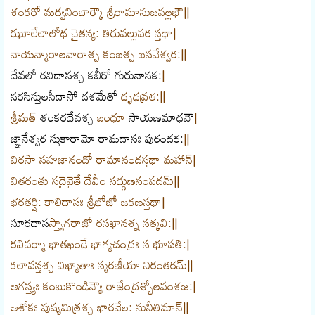
శంకరో మద్వనింబార్కౌ శ్రీరామానుజవల్లభౌ||
ఝూలేలాలోథ చైతన్య: తిరువల్లువర స్తథా|
నాయన్మారాలవారాశ్చ కంబశ్చ బసవేశ్వర:||
దేవలో
రవిదాసశ్చ
కబీరో
గురునానక:
|
నరసి
స్తులసీదాసో
దశమేతో
దృఢవ్రత:||
శ్రీమత్
శంకరదేవశ్చ
బంధూ
సాయణమాధవౌ
|
జ్ఞానేశ్వర
స్తుకారామో
రామదాసః
పురందర:
||
విరసా సహజానందో రామానందస్తథా మహాన్|
వితరంతు సదైవైతే దేవీం సద్గుణసంపదమ్||
భరతర్షి: కాలిదాసః శ్రీభోజో జకణస్తథా|
సూరదాస
స్త్యాగరాజో రసఖానశ్న సత్కవి:||
రవివర్మా భాతఖండే భాగ్యచంద్రః స భూపతి:|
కలావన్తశ్చ విఖ్యాతాః స్మరణీయా నిరంతరమ్||
ఆగస్త్యః కంబుకొండిన్యౌ రాజేంద్రశ్బోలవంశజ:|
ఆశోకః పుష్యమిత్రశ్చ ఖారవేల: సునీతిమాన్||