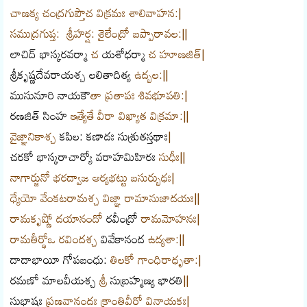
చాణక్య చంద్రగుప్తౌచ విక్రమః శాలివాహన:|
సముద్రగుప్త: శ్రీహర్ష: శైలేంద్రో బప్పారావల:||
లాచిద్
భాస్కరవర్మా
చ
యశోధర్మా
చ హూణజిత్|
శ్రీకృష్ణదేవరాయశ్చ
లలితాదిత్య
ఉద్బల:||
ముసునూరి నాయకౌ
తా ప్రతాపః శివభూపతి:|
రణజిత్ సింహ
ఇత్యేతే వీరా విఖ్యాత విక్రమా:||
వైజ్ఞానికాశ్చ
కపిల:
కణాదః
సుశ్రుతస్తథాః
|
చరకో
భాస్కరాచార్యో
వరాహమిహిరః
సుధీః||
నాగార్జునో భరద్వాజ ఆర్యభట్టు బసుర్బుధః|
ధ్యేయో వేంకటరామశ్చ విజ్ఞా రామానుజాదయః||
రామకృష్ణో దయానందో
రవీంద్రో
రామమోహనః|
రామతీర్థోఒ రవిందశ్చ
వివేకానంద
ఉద్యశా:||
దాదాభాయీ
గోపబంధు:
తిలకో గాంధిరాధృతా:|
రమణో
మాలవీయశ్చ
శ్రీ
సుబ్రహ్మణ్య భారతి
||
సుభాషః
ప్రణవానందః క్రాంతివీరో వినాయకః|