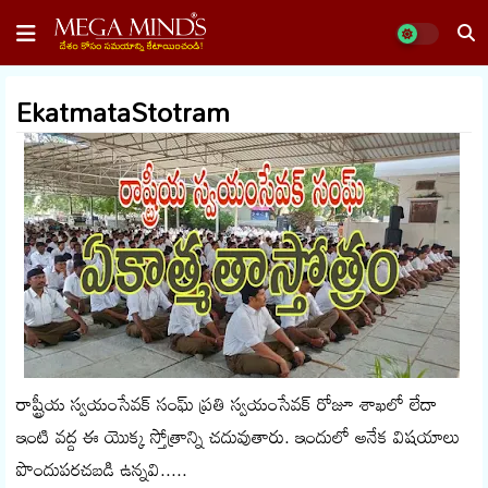
EkatmataStotram
రాష్ట్రీయ స్వయంసేవక్ సంఘ్ ప్రతి స్వయంసేవక్ రోజూ శాఖలో లేదా
ఇంటి వద్ద ఈ యొక్క స్తోత్రాన్ని చదువుతారు. ఇందులో అనేక విషయాలు
పొందుపరచబడి ఉన్నవి.....