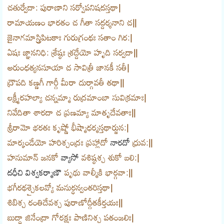
చతుర్వేదా: పురాణాని సర్వోపనిషదస్తథా|
రామాయణం భారతం చ గీతా సద్దర్శనాని చ||
జైనాగమాస్త్రిపిటకాః గురుగ్రంథః సతాం గిర:|
ఏషః జ్ఞాననిధి: శ్రేష్ఠః శ్రద్దేయో హృది సర్వదా||
అరుంధత్యనసూయా చ సావిత్రీ జానకీ సతీ|
ద్రౌపది కణ్ణగీ గార్గీ మీరా దుర్గావతీ తథా||
లక్ష్మీరహల్యా చన్నమ్మా రుద్రమాంబా సువిక్రమాః|
నివేదితా శారదా చ ప్రణమ్యా మాతృదేవతాః||
శ్రీరామో భరతః కృష్ణో భీష్మాధర్మస్తథార్జున:|
మార్కండేయో హరిశ్చంద్రః ప్రహ్లాదో
నారదో
ధ్రువ:||
హనుమాన్ జనకో
వ్యాసో
వశిష్ఠశ్చ శుకో బలి:|
దధీచి
విశ్వకర్మాణౌ
పృథు వాల్మీకి భార్గవా:||
భగీరథశ్చైకలవ్యో మనుర్ధన్వంతరిస్తథా|
శిబిశ్చ రంతిదేవశ్చ పురాణోద్గీతకీర్తయః||
బుద్ధా జినేంద్రా గోరక్షః పాణినిశ్చ పతంజలిః|