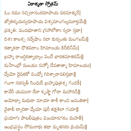
ఏకాత్మతా స్తోత్రమ్
ఓం నమః సచ్చిదానందరూపాయ పరమాత్మనే|
జ్యోతిర్మయస్వరూపాయ విశ్వమాంగల్యమూర్తయే||
ప్రకృతి: పంచభూతాని గ్రహాలోకాః స్వరా స్తథా|
దిశః కాలశ్చ సర్వేషాం సదా కుర్వంతు మంగలమ్||
రత్నాకరా ధౌతపదాం హిమాలయ కిరీటినీమ్|
బ్రహ్మ రాజర్షిరత్నాఢ్యాం వందే భారతమాతరమ్||
మహేంద్రో మలయః సహ్యో దేవతాత్మా హిమాలయః|
ధ్యేయో రైవతకో వింధ్యో గిరిశ్చారావలిస్తథా||
గంగా సరస్వతీ సింధుర్ బ్రహ్మపుత్రశ్చ గండకీ|
కావేరీ యమునా రేవా కృష్ణా గోదా మహానదీ||
అయోధ్యా మథురా మాయా కాశీ కాంచి అవంతికా|
వైశాలీ ద్వారికా ధ్యేయా పురీ తక్షశిలా గయా||
ప్రయాగః పాటలీపుత్రం విజయానగరం మహత్|
ఇంద్రప్రస్థం సోమనాథః తథా మృతసరః ప్రియమ్||