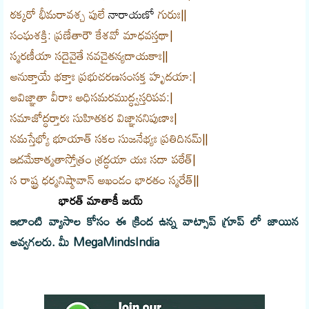
ఠక్కరో భీమరావశ్చ పులే
నారాయణో
గురుః||
సంఘశక్తి: ప్రణేతారౌ కేశవో మాధవస్తథా|
స్మరణీయా సదైవైతే నవచైతన్యదాయకాః||
అనుక్తాయే భక్తాః ప్రభుచరణసంసక్త హృదయా:|
అవిజ్ఞాతా వీరాః అధిసమరముద్ధ్వస్తరిపవ:|
సమాజోద్ధర్తారః సుహితకర విజ్ఞాననిపుణాః|
నమస్తేభ్యో భూయాత్ సకల సుజనేభ్యః ప్రతిదినమ్||
ఇదమేకాత్మతాస్తోత్రం శ్రద్ధయా యః సదా పఠేత్|
స రాష్ట్ర ధర్మనిష్ఠావాన్ అఖండం భారతం స్మరేత్||
భారత్ మాతాకీ జయ్
ఇలాంటి వ్యాసాల కోసం ఈ క్రింద ఉన్న వాట్సాప్ గ్రూప్ లో జాయిన
అవ్వగలరు.
మీ MegaMindsIndia