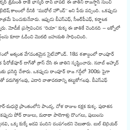
ర్ శ్రీమంత్ రాజే భాస్కర్ రావ్ బాపట్ ఈ జాతిని రాజస్థాన్ నుంచి
రు. బ్రిటిష్ కాలంలో దీనికి “ముధోల్ హౌండ్” అని పేరు వచ్చింది. ఒకప్పుడు
్రమే పెంచుకునేవారు. ఇప్పుడు బీఎస్ఎఫ్, సీఆర్‌పీఎఫ్, కర్ణాటక
న్నారు. మోడీజీ ప్రస్తావించిన “రియా” కుక్క ఈ జాతికే చెందినది – లక్నోలో
పర్డ్‌లను కూడా ఓడించి మొదటి బహుమతి సాధించింది.
శంలో అత్యంత వేగవంతమైన సైట్‌హౌండ్. 18వ శతాబ్దంలో రాంపూర్
ిక ఫీరోజ్‌పూర్ డాగ్‌తో క్రాస్ చేసి ఈ జాతిని సృష్టించారు. నవాబ్ అహ్మద్
ప్రసిద్ధి చేశారు. ఒకప్పుడు రాంపూర్ రాజ గద్దీలో 300కు పైగా
ో పరుగెత్తగలవు, ఎడారి వాతావరణాన్ని తట్టుకోగలవు. బీఎస్ఎఫ్
్-మధురై ప్రాంతంలోని పాండ్య, చోళ రాజుల రక్షక కుక్క. పురాతన
ఒకప్పుడు పోర్ రాజులు, మరాఠా పాలెగాళ్లు దొంగలు, పులులను
వి, ఒక్క కుక్కే అడవి పందిని చంపగలదని చెబుతారు. బుల్ టెర్రియర్