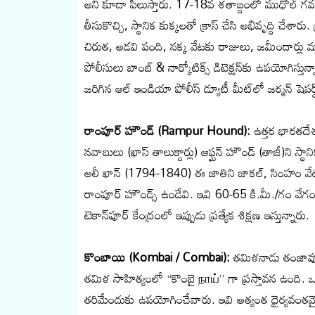
అని కూడా పిలుస్తారు. 17-18వ శతాబ్దంలో ముధోల్ గవర్న
తీసుకొచ్చి, స్థానిక కుక్కలతో క్రాస్ చేసి అభివృద్ధి చేశా
చిరుత, అడవి పంది, నక్క వేటకు రాజులు, జమీందార్లు మాత
పోలీసులు బాంబ్ & నార్కోటిక్స్ డిటెక్షన్‌కు ఉపయోగిస్తు
జరిగిన ఆల్ ఇండియా పోలీస్ డ్యూటీ మీట్‌లో జర్మన్ షె
రాంపూర్ హౌండ్ (Rampur Hound):
ఉత్తర భారతదే
నవాబులు (ఖాస్ తాలుక్దార్లు) ఆఫ్ఘన్ హౌండ్ (తాజీ)ని స్థాన
అలీ ఖాన్ (1794-1840) ఈ జాతిని జాకల్, సింహం వేటకు 
రాంపూర్ హౌండ్స్ ఉండేవి. ఇవి 60-65 కి.మీ./గం వేగంత
టెకాన్‌పూర్ కేంద్రంలో ఇప్పుడు ప్రత్యేక శిక్షణ ఇస్తున్నారు.
కొంబాయి (Kombai / Combai):
తమిళనాడు తంజావూర
తమిళ సాహిత్యంలో “కొంబై நாய்” గా ప్రస్తావన ఉంది. 
తరిమేందుకు ఉపయోగించేవారు. ఇవి అత్యంత ధైర్యవంతమైన