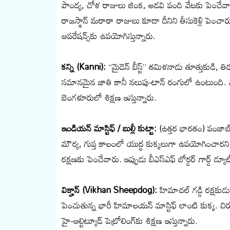
పాండ్య, చోళ రాజులు జింక, అడవి పంది వేటకు పెంచేవ
రాజస్థాన్ మరాఠా రాజులు కూడా దీనిని తీసుకెళ్లి పెంచారు
ఆపరేషన్స్‌కు ఉపయోగిస్తున్నారు.
కన్ని (Kanni):
“మైడెన్ బీస్ట్” తమిళనాడు తూత్తుకుడి, తిరు
సమానమైన జాతి కానీ నలుపు-టాన్ రంగులో ఉంటుంది. పాం
బెంగళూరులో శిక్షణ ఇస్తున్నారు.
ఇండియన్ మాస్టిఫ్ / బుల్లీ కుట్టా:
(ఉత్తర భారతం) పంజాబ్, 
మౌర్య, గుప్త కాలంలో యుద్ధ కుక్కలుగా ఉపయోగించారని 
రక్షణకు పెంచేవారు. ఇప్పుడు బీఎస్ఎఫ్ బోర్డర్ గార్డ్ డ్యూ
విక్హాన్ (Vikhan Sheepdog):
హిమాచల్ గడ్డి రక్షకుడు 
పెంచుతున్న భారీ హిమాలయన్ మాస్టిఫ్ లాంటి కుక్క. చిర
హై-ఆల్టిట్యూడ్ పెట్రోలింగ్‌కు శిక్షణ ఇస్తున్నారు.