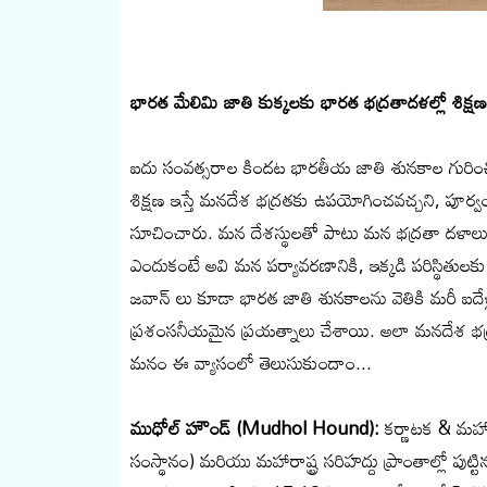
భారత మేలిమి జాతి కుక్కలకు భారత భద్రతాదళల్లో శిక్ష
ఐదు సంవత్సరాల కిందట భారతీయ జాతి శునకాల గురించి
శిక్షణ ఇస్తే మనదేశ భద్రతకు ఉపయోగించవచ్చని, పూర్వ
సూచించారు. మన దేశస్థులతో పాటు మన భద్రతా దళాలు 
ఎందుకంటే అవి మన పర్యావరణానికి, ఇక్కడి పరిస్థిత
జవాన్ లు కూడా భారత జాతి శునకాలను వెతికి మరీ ఐదేళ్ల
ప్రశంసనీయమైన ప్రయత్నాలు చేశాయి. అలా మనదేశ భద్రత
మనం ఈ వ్యాసంలో తెలుసుకుందాం...
ముధోల్ హౌండ్ (Mudhol Hound):
కర్ణాటక & మహారా
సంస్థానం) మరియు మహారాష్ట్ర సరిహద్దు ప్రాంతాల్లో పుట్టి