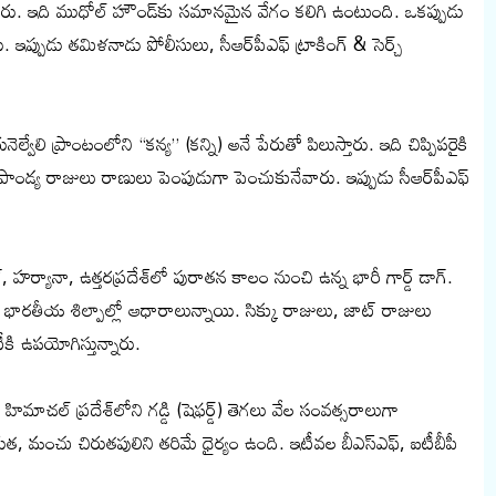
ారు. ఇది ముధోల్ హౌండ్‌కు సమానమైన వేగం కలిగి ఉంటుంది. ఒకప్పుడు
. ఇప్పుడు తమిళనాడు పోలీసులు, సీఆర్‌పీఎఫ్ ట్రాకింగ్ & సెర్చ్
నెల్వేలి ప్రాంటంలోని “కన్య” (కన్ని) అనే పేరుతో పిలుస్తారు. ఇది చిప్పిపరైకి
డ్య రాజులు రాణులు పెంపుడుగా పెంచుకునేవారు. ఇప్పుడు సీఆర్‌పీఎఫ్
హర్యానా, ఉత్తరప్రదేశ్‌లో పురాతన కాలం నుంచి ఉన్న భారీ గార్డ్ డాగ్.
భారతీయ శిల్పాల్లో ఆధారాలున్నాయి. సిక్కు రాజులు, జాట్ రాజులు
టీకి ఉపయోగిస్తున్నారు.
హిమాచల్ ప్రదేశ్‌లోని గడ్డి (షెఫర్డ్) తెగలు వేల సంవత్సరాలుగా
ుత, మంచు చిరుతపులిని తరిమే ధైర్యం ఉంది. ఇటీవల బీఎస్ఎఫ్, ఐటీబీపీ