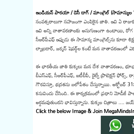
ఇండియన్ పారయా / డెసీ డాగ్ / మాంగ్రెల్ (సామాన్యుల స
సంవత్సరాలుగా సహజంగా ఎంపికైన జాతి. ఇవి ఏ రాజుకూ
ఇవి అన్ని వాతావరణాలకు అనుగుణంగా ఉంటాయి, రోగ ని
సీఆర్‌పీఎఫ్ ఇప్పుడు ఈ సామాన్య మాంగ్రెల్స్‌ను కూడా శిక్ష
ల్యాబ్రడార్, జర్మన్ షెపర్డ్‌ల కంటే మన వాతావరణంలో 
ఈ భారతీయ జాతి కుక్కలు మన దేశ వాతావరణం, భూభాగ
బీఎస్ఎఫ్, సీఆర్‌పీఎఫ్, ఐటీబీపీ, రైల్వే ప్రొటెక్షన్ ఫోర్స్
గౌరవిస్తూ, భద్రతను బలోపేతం చేస్తున్నాయి. అక్టోబర్ 
కనువిందు చేసింది. ఈ కార్యక్రమంలో ప్రధాని మోడీజీ పాల్గ
అర్దమవుతుందని భావిస్తున్నాను.
కుక్కల చిత్రాలు
.... జయ్ 
Click the below Image & Join MegaMindsI