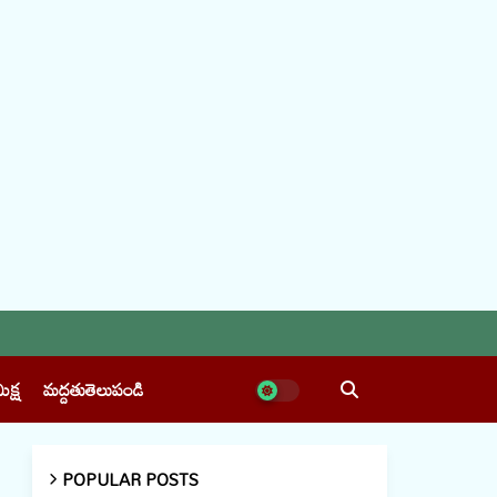
ీక్ష
మద్దతుతెలుపండి
POPULAR POSTS