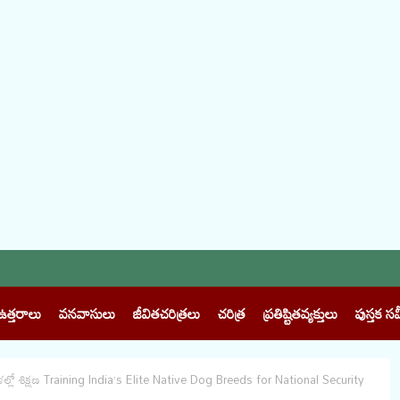
ఉత్తరాలు
వనవాసులు
జీవితచరిత్రలు
చరిత్ర
ప్రతిష్టితవ్యక్తులు
పుస్తక సమ
ళల్లో శిక్షణ Training India’s Elite Native Dog Breeds for National Security