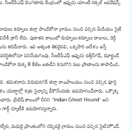
ఆర్‌పీఎఫ్ బెంగళూరు కేంద్రంలో ఇప్పుడు యాంటీ-నక్సల్ ఆపరేషన్స్
ోధులు కర్నూలు జిల్లా పాండికోనా గ్రామం నుంచి వచ్చిన మీడియం సైజ్
శీ క్రాస్ లేదు. పురాతన కాలంలో కుర్నూలు-కర్నూలు రాజులు, రెడ్డి
 తరిమేవారు. ఇవి అత్యంత తెలివైనవి, ఒక్కసారి ఆదేశం ఇస్తే
పరిస్థితిలోనూ పనిచేయగలవు. సీఆర్‌పీఎఫ్ ఇప్పుడు ఛత్తీస్‌గఢ్, ఝార్ఖండ్
ండికోనా కుక్క 8 కేజీల ఐఈడీని కనుగొని పలు ప్రాణాలను కాపాడింది.
ది. తమిళనాడు విరుధునగర్ జిల్లా రాజపాలయం నుంచి వచ్చిన పూర్తి
ం యుద్ధాల్లో శత్రు సైన్యాన్ని ఢీకొనేందుకు ఉపయోగించేవారు. ఒక్కొక్క
ారు. బ్రిటిష్ కాలంలో దీనిని “Indian Ghost Hound” అని
ార్డ్ డ్యూటీకి ఉపయోగిస్తున్నారు.
ేలి, మధురై ప్రాంతంలోని చిప్పిపరై గ్రామం నుంచి వచ్చిన సైట్‌హౌండ్.