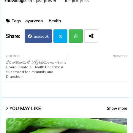
knowledge
isn't just power — it's progress.
Tags
ayurveda
Health
Facebook
Twi
Wh
OLDER
NEWER
బోడ కాకరకాయ తో ఎన్నో ఉపయోగాలు - Spiny
tter
ats
Gourd (Kantola) Health Benefits: A
Superfood for Immunity and
app
Digestion
YOU MAY LIKE
Show more