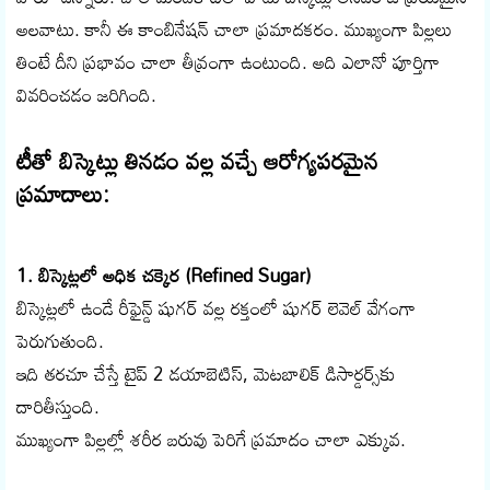
అలవాటు. కానీ ఈ కాంబినేషన్ చాలా ప్రమాదకరం. ముఖ్యంగా పిల్లలు
తింటే దీని ప్రభావం చాలా తీవ్రంగా ఉంటుంది. అది ఎలానో పూర్తిగా
వివరించడం జరిగింది.
టీతో బిస్కెట్లు తినడం వల్ల వచ్చే ఆరోగ్యపరమైన
ప్రమాదాలు:
1. బిస్కెట్లలో అధిక చక్కెర (Refined Sugar)
బిస్కెట్లలో ఉండే రీఫైన్డ్ షుగర్ వల్ల రక్తంలో షుగర్ లెవెల్ వేగంగా
పెరుగుతుంది.
ఇది తరచూ చేస్తే టైప్ 2 డయాబెటిస్, మెటబాలిక్ డిసార్డర్స్‌కు
దారితీస్తుంది.
ముఖ్యంగా పిల్లల్లో శరీర బరువు పెరిగే ప్రమాదం చాలా ఎక్కువ.