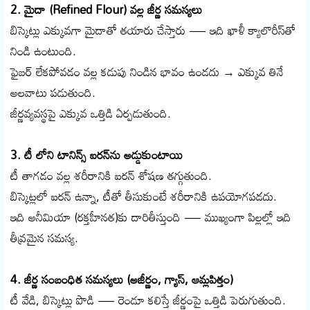
2. మైదా (Refined Flour) వల్ల జీర్ణ సమస్యలు
బిస్కెట్లు ఎక్కువగా మైదాతో తయారు చేస్తారు — ఇది ఖాళీ క్యాలొరీస్‌తో
నిండి ఉంటుంది.
ఫైబర్ లేకపోవడం వల్ల కడుపు నిండిన భావం ఉండదు → ఎక్కువ తినే
అలవాటు పడుతుంది.
జీర్ణవ్యవస్థపై ఎక్కువ ఒత్తిడి ఏర్పడుతుంది.
3. టీ లోని టానిన్స్ ఐరన్‌ను అడ్డుకుంటాయి
టీ తాగడం వల్ల శరీరానికి ఐరన్ శోషణ తగ్గుతుంది.
బిస్కెట్లలో ఐరన్ ఉన్నా, టీతో తీసుకుంటే శరీరానికి ఉపయోగపడదు.
ఇది అనీమియా (రక్తహీనత)కు దారితీస్తుంది — ముఖ్యంగా పిల్లల్లో ఇది
తీవ్రమైన సమస్య.
4. జీర్ణ సంబంధిత సమస్యలు (అజీర్ణం, గ్యాస్, ఆమ్లపిత్తం)
టీ వేడి, బిస్కెట్లు పొడి — రెండూ కలిస్తే జీర్ణంపై ఒత్తిడి పెరుగుతుంది.