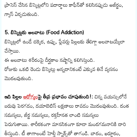
ప్రాసెస్ చేసిన బిస్కెట్లలోని పదార్థాలు కాఫీన్‌తో కలిసినప్పుడు అజీర్ణం,
గ్యాస్ ఏర్పడుతుంది.
5. బిస్కెట్లకు అలవాటు (Food Addiction)
బిస్కెట్లలో ఉండే చక్కెర, ఉప్పు, ఫ్లేవర్లు పిల్లలకు తేలిగ్గా అలవాటయ్యేలా
చేస్తాయి.
ఈ అలవాటు శరీరంపై దీర్ఘకాల నష్టాన్ని కలిగిస్తుంది.
రోజుకు ఒకటి రెండు బిస్కెట్లు అన్నదానికంటే ఎక్కువ తినే వ్యసనం
మొదలవుతుంది.
ఇది పిల్లల
ఆరోగ్యం
పై తీవ్ర ప్రభావం చూపుతుంది!:
చిన్న వయస్సులోనే
బరువు పెరగడం, డయాబెటిస్ లక్షణాలు రావడం మొదలవుతుంది. దంత
సమస్యలు, జీర్ణ సమస్యలు, రక్తహీనత లాంటి సమస్యలు
పెరుగుతాయి. శారీరకంగా మానసికంగా కూడా మందగమనానికి దారి
తీస్తుంది. టీ తాగాలంటే హెల్తీ స్నాక్స్‌తో తాగండి. బాదం, ఖర్జూరం,