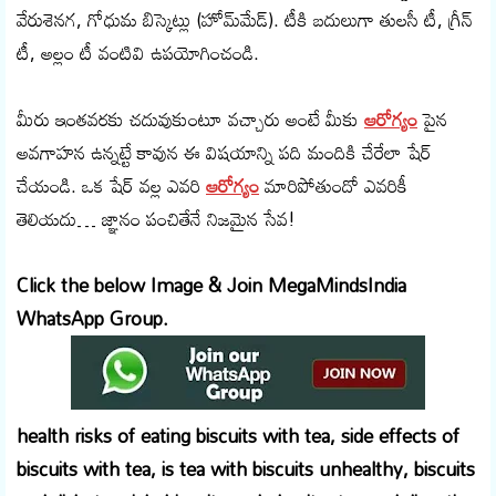
వేరుశెనగ, గోధుమ బిస్కెట్లు (హోమ్‌మేడ్). టీకి బదులుగా తులసీ టీ, గ్రీన్
టీ, అల్లం టీ వంటివి ఉపయోగించండి.
మీరు ఇంతవరకు చదువుకుంటూ వచ్చారు అంటే మీకు
ఆరోగ్యం
పైన
అవగాహన ఉన్నట్టే కావున ఈ విషయాన్ని పది మందికి చేరేలా షేర్
చేయండి. ఒక షేర్‌ వల్ల ఎవరి
ఆరోగ్యం
మారిపోతుందో ఎవరికీ
తెలియదు… జ్ఞానం పంచితేనే నిజమైన సేవ!
Click the below Image & Join MegaMindsIndia
WhatsApp Group.
health risks of eating biscuits with tea, side effects of
biscuits with tea, is tea with biscuits unhealthy, biscuits