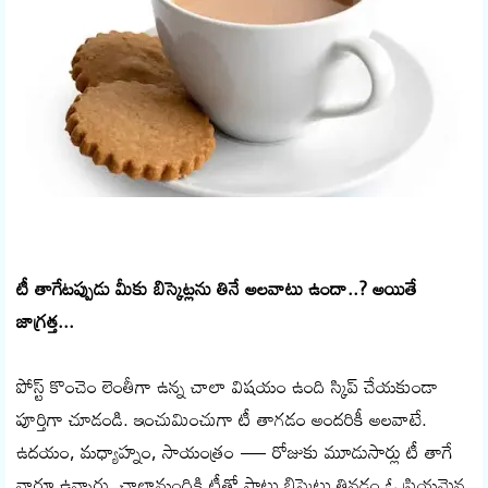
టీ తాగేట‌ప్పుడు మీకు బిస్కెట్ల‌ను తినే అల‌వాటు ఉందా..? అయితే
జాగ్ర‌త్త‌...
పోస్ట్ కొంచెం లెంతీగా ఉన్న చాలా విషయం ఉంది స్కిప్ చేయకుండా
పూర్తిగా చూడండి. ఇంచుమించుగా టీ తాగడం అందరికీ అలవాటే.
ఉదయం, మధ్యాహ్నం, సాయంత్రం — రోజుకు మూడుసార్లు టీ తాగే
వారూ ఉన్నారు. చాలామందికి టీతో పాటు బిస్కెట్లు తినడం ఓ ప్రియమైన