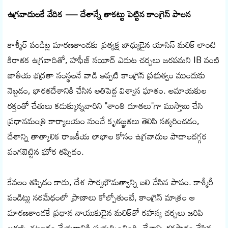
ఉగ్రవాదులకే వేదిక — దేశాన్నే తాకట్టు పెట్టిన కాంగ్రెస్ పాలన
కాశ్మీర్ పండిట్ల మారణకాండకు ప్రత్యక్ష బాధ్యుడైన యాసిన్ మలిక్ లాంటి
కిరాతక ఉగ్రవాదితో, హఫీజ్ సయీద్ ఎదుట చర్చలు జరపమని IB వంటి
జాతీయ భద్రతా సంస్థలనే వాడి అప్పటి కాంగ్రెస్ ప్రభుత్వం ముందుకు
నెట్టడం, భారతదేశానికి చేసిన అతిపెద్ద విశ్వాస ఘాతం. అమాయకుల
రక్తంతో చేతులు కడుక్కున్నవారిని "శాంతి దూతలు"గా ముస్తాబు చేసి
ప్రధానమంత్రి కార్యాలయం నుంచే కృతజ్ఞతలు తెలిపి సత్కరించడం,
దేశాన్ని తాత్కాలిక రాజకీయ లాభాల కోసం ఉగ్రవాదుల పాదాలదగ్గర
వంగబెట్టిన ఘోర తప్పిదం.
కేవలం తప్పిదం కాదు, దేశ సార్వభౌమత్వాన్ని బలి చేసిన పాపం. కాశ్మీరీ
పండిట్లు నరమేధంలో ప్రాణాలు కోల్పోతుంటే, కాంగ్రెస్ మాత్రం ఆ
మారణకాండకే ప్రధాన నాయుకుడైన మలిక్‌తో రహస్య చర్చలు జరిపి
అతణ్ని చట్టబద్ధం చేయడానికి ప్రయత్నించింది. దేశాన్ని రక్తపాతం చేసిన