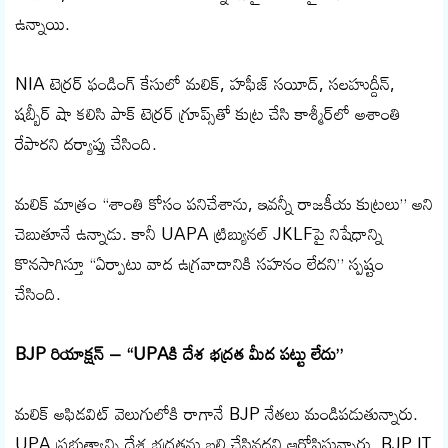
ఉన్నాయి.
NIA టెర్రర్ ఫండింగ్ కేసులో మలిక్, హఫీజ్ సయీద్, సలహుద్దీన్,
షబ్బీర్ షా కలిసి పాక్ టెర్రర్ గ్రూప్స్‌తో కుట్ర చేసి కాశ్మీర్‌లో అశాంతి
రేపారని దర్యాప్తు చేసింది.
మలిక్ మాత్రం “శాంతి కోసం పనిచేశాను, ఇవన్నీ రాజకీయ కుట్రలు” అని
చెబుతూనే ఉన్నాడు. కానీ UAPA ట్రిబ్యునల్ JKLFపై నిషేధాన్ని
కొనసాగిస్తూ “ఏర్పాటు వాద ఉగ్రవాదానికి సహనం లేదని” స్పష్టం
చేసింది.
BJP రియాక్షన్ – “UPAకి దేశ భద్రత మీద పట్టు లేదు”
మలిక్ అఫిడవిట్ వెలుగులోకి రాగానే BJP నేతలు మండిపడుతున్నారు.
UPA ప్రభుత్వాన్ని దేశ భద్రతను బలి చేసినదని ఆరోపిస్తున్నారు. BJP IT