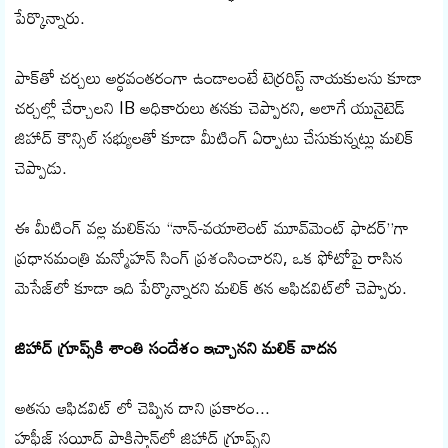
పేర్కొన్నారు.
పాక్‌తో చర్చలు అర్ధవంతరంగా ఉండాలంటే టెర్రరిస్ట్ నాయకులను కూడా
చర్చల్లో చేర్చాలని IB అధికారులు తనకు చెప్పారని, అలాగే యునైటెడ్
జిహాద్ కౌన్సిల్ సభ్యులతో కూడా మీటింగ్ ఏర్పాటు చేసుకున్నట్లు మలిక్
చెప్పాడు.
ఈ మీటింగ్ వల్ల మలిక్‌ను “నాన్-వయాలెంట్ మూవ్‌మెంట్ ఫాదర్”గా
ప్రధానమంత్రి మన్మోహన్ సింగ్ ప్రశంసించారని, ఒక ఫోటోపై రాసిన
మెసేజ్‌లో కూడా ఇది పేర్కొన్నారని మలిక్ తన అఫిడవిట్‌లో చెప్పారు.
జిహాద్ గ్రూప్స్‌కి శాంతి సందేశం ఇచ్చానని మలిక్ వాదన
అతను ఆఫిడవిట్ లో చెప్పిన దాని ప్రకారం...
హఫీజ్ సయీద్ పాకిస్తాన్‌లో జిహాద్ గ్రూప్స్‌ని