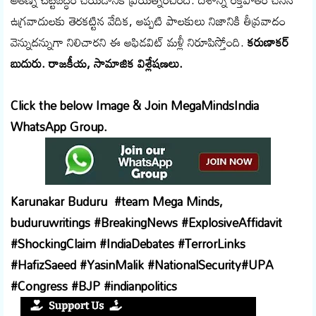
ఉగ్రవాదులకు తెరకట్టిన వేదిక, అప్పటి పాలకులు నిజానికి తీవ్రవాదం
వెన్నుదన్నుగా నిలిచారని ఈ అఫిడవిట్ మళ్లీ నిరూపిస్తోంది.
కరుణాకర్
బుదురు. రాజకీయ, సామాజిక విశ్లేషణలు.
Click the below Image & Join MegaMindsIndia
WhatsApp Group.
Karunakar Buduru #team Mega Minds,
buduruwritings #BreakingNews #ExplosiveAffidavit
#ShockingClaim #IndiaDebates #TerrorLinks
#HafizSaeed #YasinMalik #NationalSecurity
#UPA
#Congress #BJP #indianpolitics