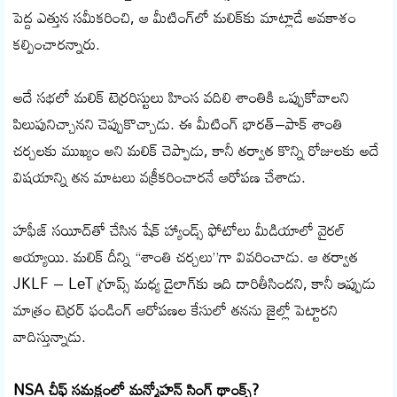
పెద్ద ఎత్తున సమీకరించి, ఆ మీటింగ్‌లో మలిక్‌కు మాట్లాడే అవకాశం
కల్పించారన్నారు.
అదే సభలో మలిక్ టెర్రరిస్టులు హింస వదిలి శాంతికి ఒప్పుకోవాలని
పిలుపునిచ్చానని చెప్పుకొచ్చాడు. ఈ మీటింగ్ భారత్–పాక్ శాంతి
చర్చలకు ముఖ్యం అని మలిక్ చెప్పాడు, కానీ తర్వాత కొన్ని రోజులకు అదే
విషయాన్ని తన మాటలు వక్రీకరించారనే ఆరోపణ చేశాడు.
హఫీజ్ సయీద్‌తో చేసిన షేక్ హ్యాండ్స్ ఫోటోలు మీడియాలో వైరల్
అయ్యాయి. మలిక్ దీన్ని “శాంతి చర్చలు”గా వివరించాడు. ఆ తర్వాత
JKLF – LeT గ్రూప్స్ మధ్య డైలాగ్‌కు ఇది దారితీసిందని, కానీ ఇప్పుడు
మాత్రం టెర్రర్ ఫండింగ్ ఆరోపణల కేసులో తనను జైల్లో పెట్టారని
వాదిస్తున్నాడు.
NSA చీఫ్ సమక్షంలో మన్మోహన్ సింగ్ థాంక్స్?