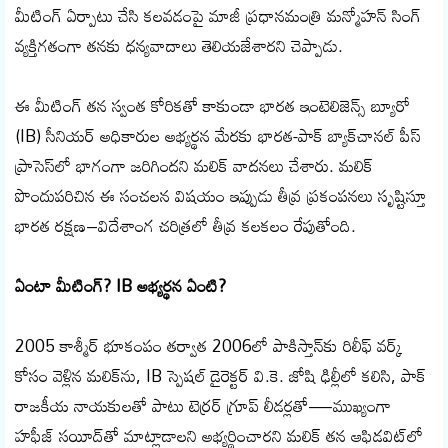
మీటింగ్‌ ఏర్పాటు చేసి కలవడంపై మాజీ ప్రధానమంత్రి మన్మోహన్ సింగ్
వ్యక్తిగతంగా తనకు ధన్యవాదాలు తెలియజేశారని చెప్పాడు.
ఈ మీటింగ్ తన స్వంత కోరికతో కాకుండా భారత ఇంటెలిజెన్స్ బ్యూరో
(IB) సీనియర్ అధికారుల అభ్యర్థన మేరకు భారత-పాక్ బ్యాక్‌చానల్ పీస్
ప్రాసెస్‌లో భాగంగా జరిగిందని మలిక్ వాదనలు చేశారు. మలిక్
పొందుపరిచిన ఈ సంచలన విషయం ఇప్పుడు తీవ్ర ప్రకంపనలు సృష్టిస్తూ
భారత రక్షణ–విదేశాంగ చరిత్రలో తీవ్ర కలకలం రేపుతోంది.
ఏంటా మీటింగ్? IB అభ్యర్థన ఏంటి?
2005 కాశ్మీర్ భూకంపం తర్వాత 2006లో పాకిస్తాన్‌కు రిలీఫ్ వర్క్
కోసం వెళ్లిన మలిక్‌ను, IB స్పెషల్ డైరెక్టర్ వి.కె. జోషి ఢిల్లీలో కలిసి, పాక్
రాజకీయ నాయకులతో పాటు టెర్రర్ గ్రూప్ లీడర్లతో—ముఖ్యంగా
హఫీజ్ సయీద్‌తో మాట్లాడాలని అభ్యర్థించారని మలిక్ తన ఆఫిడవిట్‌లో