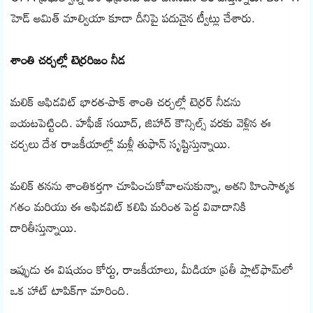
హెడ్ అమిత్ మాల్వియా కూడా దీనిపై పదునైన ట్వీట్లు చేశారు.
శాంతి చర్చల్లో టెర్రరిజం నీడ
మలిక్ ఆఫిడవిట్ భారత-పాక్ శాంతి చర్చల్లో టెర్రర్ నీడను
బయటపెట్టింది. హఫీజ్ సయీద్, జిహాద్ కౌన్సిల్స్ వరకు వెళ్లిన ఈ
చర్చలు దేశ రాజకీయాల్లో మళ్లీ తుఫాన్ సృష్టిస్తున్నాయి.
మలిక్ తనను శాంతికర్తగా చూపించుకోవాలనుకున్నా, అతని హింసాత్మక
గతం మరియు ఈ అఫిడవిట్ కలిపి మరింత పెద్ద వివాదానికి
దారితీస్తున్నాయి.
ఇప్పుడు ఈ విషయం కోర్టు, రాజకీయాలు, మీడియా ప్రతీ ప్లాట్‌ఫామ్‌లో
ఒక హాట్ టాపిక్‌గా మారింది.