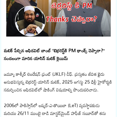
మలిక్ పేల్చిన ఆఫిడవిట్ బాంబ్ “టెర్రరిస్ట్‌కి PM థాంక్స్ చెప్పారా?”
సంచలంగా మారిన యాసిన్ మలిక్ క్లెయిమ్
జమ్మూ కాశ్మీర్ లిబరేషన్ ఫ్రంట్ (JKLF) చీఫ్. ప్రస్తుతం జీవిత ఖైదు
అనుభవిస్తున్న టెర్రరిస్ట్ యాసిన్ మలిక్, 2025 ఆగస్టు 25 ఢిల్లీ హైకోర్టుకి
సమర్పించిన ఆఫిడవిట్‌లో షాకింగ్ విషయాల్ని పొందుపరిచాడు.
2006లో పాకిస్తాన్‌లో లష్కర్-ఎ-తొయిబా (LeT) వ్యవస్థాపకుడు
మరియు 26/11 ముంబై దాడి మాస్టర్‌మైండ్ హఫీజ్ సయీద్‌తో తను