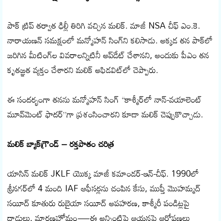
పాక్ ట్రిప్ తర్వాత ఢిల్లీ తిరిగి వచ్చిన మలిక్‌. మాజీ NSA చీఫ్ ఎం.కె.
నారాయణన్ సమక్షంలో మన్మోహన్ సింగ్‌ని కలిసాడు. అక్కడ తన పాక్‌లో
జరిగిన మీటింగ్‌ల వివరాలన్నిటినీ అప్‌డేట్ చేశానని, అందుకు పీఎం తన
కృతజ్ఞత వ్యక్తం చేశారని మలిక్ అఫిడవిట్‌లో చెప్పారు.
ఈ సందర్భంగా తనను మన్మోహన్ సింగ్ “కాశ్మీర్‌లో నాన్-వయాలెంట్
మూవ్‌మెంట్ ఫాదర్”గా ప్రశంసించారని కూడా మలిక్ చెప్పుకొచ్చాడు.
మలిక్ బ్యాక్‌గ్రౌండ్ – రక్తపాతం చరిత్ర
యాసిన్ మలిక్ JKLF యొక్క మాజీ కమాండర్-ఇన్-చీఫ్. 1990లో
శ్రీనగర్‌లో 4 మంది IAF ఆఫీసర్లను చంపిన కేసు, ముఫ్తీ మొహమ్మద్
సయీద్ కూతురు రుబైయా సయీద్ అపహరణ, కాశ్మీరీ పండిట్లపై
దాడులు, మారణహోమం—ఈ అన్నింటిపై ఆయనపై ఆరోపణలు