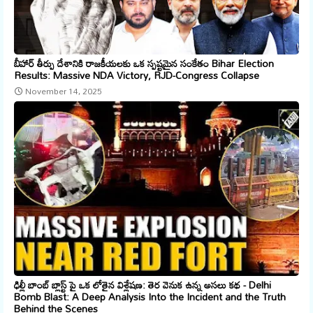
బీహార్ తీర్పు దేశానికి రాజకీయలకు ఒక స్పష్టమైన సంకేతం Bihar Election
Results: Massive NDA Victory, RJD-Congress Collapse
November 14, 2025
ఢిల్లీ బాంబ్ బ్లాస్ట్ పై ఒక లోతైన విశ్లేషణ: తెర వెనుక ఉన్న అసలు కథ - Delhi
Bomb Blast: A Deep Analysis Into the Incident and the Truth
Behind the Scenes