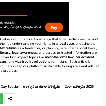
viduals with practical knowledge that truly matters — the kind
her it's understanding your rights in a
legal case
, choosing the
tax returns
as a freelancer, or planning safe international travel,
literacy
,
legal awareness
, and access to trusted information are
cover high-impact topics like
mesothelioma law
,
car accident
loans
, and
visa-free travel options
for Indians. Each article is
s but also keep our platform sustainable through relevant ads. At
's progress.
Day Special
అంతర్జాతీయ యోగా దినోత్సవం
యోగా దినోత్సవం 2025
p