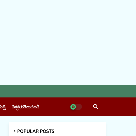
ీక్ష
మద్దతుతెలుపండి
POPULAR POSTS