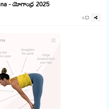
ana - యోగాంధ్ర 2025
0