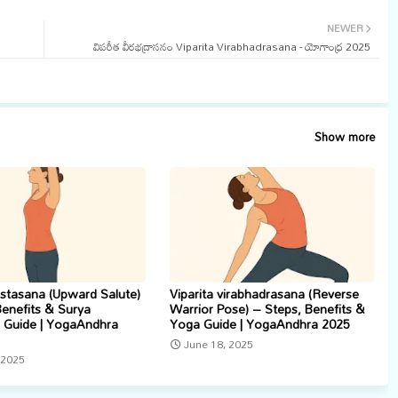
NEWER
a
విపరీత వీరభద్రాసనం Viparita Virabhadrasana - యోగాంధ్ర 2025
Show more
stasana (Upward Salute)
Viparita virabhadrasana (Reverse
Benefits & Surya
Warrior Pose) – Steps, Benefits &
Guide | YogaAndhra
Yoga Guide | YogaAndhra 2025
June 18, 2025
 2025