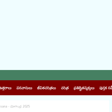
ఉత్తరాలు
వనవాసులు
జీవితచరిత్రలు
చరిత్ర
ప్రతిష్టితవ్యక్తులు
పుస్తక సమ
asana - యోగాంధ్ర 2025