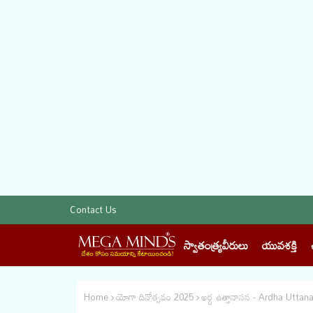
Contact Us
స్వాతంత్య్రవీరులు
యువశక్తి
Home
యోగా దినోత్సవం 2025
అర్ధ ఉత్తానాసన - Ardha Uttan