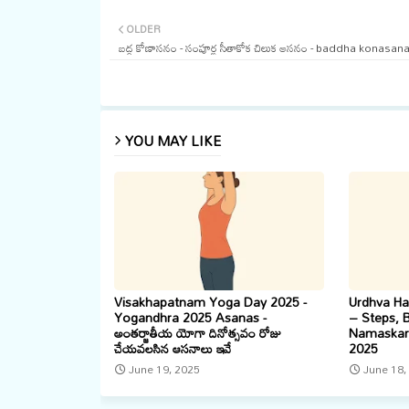
OLDER
బద్ధ కోణాసనం - సంపూర్ణ సీతాకోక చిలుక ఆసనం - baddha konasan
YOU MAY LIKE
Visakhapatnam Yoga Day 2025 -
Urdhva Ha
Yogandhra 2025 Asanas -
– Steps, 
అంతర్జాతీయ యోగా దినోత్సవం రోజు
Namaskar 
చేయవలసిన ఆసనాలు ఇవే
2025
June 19, 2025
June 18,