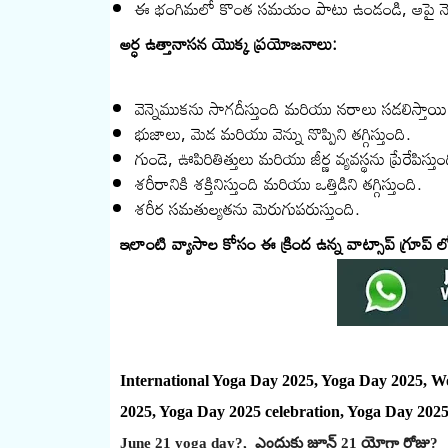
ఈ భంగిమలో కొంత సమయం పాటు ఉండండి, ఆపై నెమ్మదిగ
అర్ధ ఉత్తానాసన యొక్క ప్రయోజనాలు:
వెన్నెముకను సాగదీస్తుంది మరియు నరాలు సడలిస్తాయి
భుజాలు, మెడ మరియు వెన్ను నొప్పిని తగ్గిస్తుంది.
గుండె, ఊపిరితిత్తులు మరియు జీర్ణ వ్యవస్థను ప్రేరేపిస్తుం
శరీరానికి శక్తినిస్తుంది మరియు ఒత్తిడిని తగ్గిస్తుంది.
శరీర సమతుల్యతను మెరుగుపరుస్తుంది.
ఇలాంటి వ్యాసాల కోసం ఈ క్రింద ఉన్న వాట్సాప్ గ్ర
International Yoga Day 2025, Yoga Day 2025, W
2025, Yoga Day 2025 celebration, Yoga Day 2025 
June 21 yoga day?, ఎందుకు జూన్ 21 యోగా రోజు?