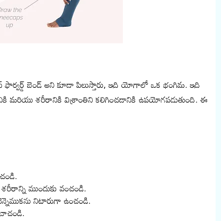
ాఫ్ ఫార్వర్డ్ బెండ్ అని కూడా పిలుస్తారు, ఇది యోగాలో ఒక భంగిమ. ఇది
ికి మరియు శరీరానికి విశ్రాంతిని కలిగించడానికి ఉపయోగపడుతుంది. ఈ
ంచండి.
వ శరీరాన్ని ముందుకు వంచండి.
వెన్నెముకను నిటారుగా ఉంచండి.
 చాచండి.