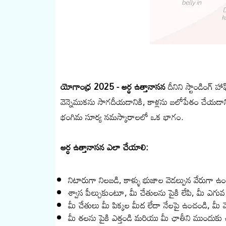
యోగాంధ్ర 2025 - అర్ధ ఉత్తానాసన
దీనిని స్టాండింగ్ హ
వెన్నెముకను సాగదీయడానికి, కాళ్లను బలోపేతం చేయడాన
భంగిమ సూర్య నమస్కారాలలో ఒక భాగం.
అర్ధ ఉత్తానాసన ఎలా చేయాలి:
నిటారుగా నిలబడి, కాళ్ళు భుజాల వెడల్పున వేరుగా ఉ
శ్వాస పీల్చుకుంటూ, మీ చేతులను పైకి లేపి, మీ ఎగు
మీ చేతులు మీ పిక్కల మీద లేదా నేలపై ఉంచండి, మీ 
మీ తలను పైకి ఎత్తండి మరియు మీ ఛాతీని ముందుకు