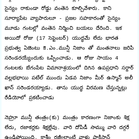
సైన్యం రాకుండా రోడ్డు వంతెన కూల్చివేశారు. కాని
సూర్యాపేట వ్యాపారులూ - ప్రజల సహకారంతో సైన్యం
మూడు గంటల్లో వంతెన నిర్మించి బయలు దేరింది. ఇక
అయిదో రోజు (17 సెప్టెంబర్) యుద్ధమే లేదు భారత
ప్రభుత్వ ఏజెంటు కె.ఎం.మున్షీ నిజాం తో మంతనాలు జరిపి
సరెండరయ్యేందుకు ఒప్పించాడు. ఆ రోజు సాయం 4
గంటలకు బేగంపేట విమానాశ్రయంలో దిగిన ఉపప్రధాని సర్దార్
వల్లభభాయి పటేల్ ముందు ఏడవ నిజాం మీర్ ఉస్మాన్ అలీ
ఖాన్ సరెండరయ్యాడు. తాను యుద్ధ విరమణ చేస్తున్నట్లు
రేడియోలో ప్రకటించాడు
నెహ్రూ మున్షీ తంత్రం(కు) మంత్రం కారణంగా నిజాంకు శిక్ష
లేదు, రజాకర్లకు శిక్షల్లేవు. వారి దోపిడీ సొమ్ము వారి దగ్గరే
ఉండిపోయింది. కాశీం రజ్వీలాంటి వాళ్లు పాకిస్థాన్