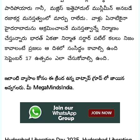
పారిపోయారు గానీ, మజ్లిస్ ఇత్తెహాదుల్ ముస్లిమీన్ అనబడే
రజాకర్ల మనస్తత్వంలో మార్పు రాలేదు. వాళ్లు ఏనాటికైనా
హైదరాబాదును ఆక్రమించాలనే మనస్తత్వాన్నే నిర్మాణం
చేస్తున్నారు భారత్ ఏకతా నిర్మాత సర్దార్ పటేల్ కలలు నిజం
కావాలంటే ప్రజలు ఆ దిశలో సంసిద్ధం కావాల్సి ఉంది
సెప్టెంబర్ 17 ఉత్సవం ఎలా చేసుకోవాల్సి ఉంది.
ఇలాంటి వ్యాసాల కోసం ఈ క్రింద ఉన్న వాట్సాప్ గ్రూప్ లో జాయిన
అవ్వగలరు. మీ MegaMindsIndia.
Hyderabad Liberation Day 2025, Hyderabad Liberation