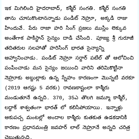
ఇక మిగిలింది హైదరాబాద్, కశ్మీర్ సంగతి. కశ్మీర్ సంగతి
తాను చూసుకొంటానన్నాడు పండిట్ నెహ్రూ, అక్కడి రాజు
హిందువే. పేరు రాజా హరి సింగ్ ప్రజలు ముస్లిం లెక్కువ
అంతేగాక పాకిస్థాన్ సైన్యం దాడి చేసింది. పూజ్య శ్రీ గురూజీ
తదితరుల సలహాతో హరిసింగ్ భారత సైన్యాన్ని
ఆహ్వానించాడు. పండిట్ నెహ్రూ సర్దార్ పటేల్ తో ఆలోచించి
పంపించాడు మన సైన్యం జయించి వారిని తరిమికొట్టినా
నెహ్రూకు అబ్దుల్లాకు ఉన్న స్నేహం కారణంగా మొన్నటి వరకూ
(2019 ఆగష్టు 5 వరకు) రావణకాష్టంలా కాశ్మీరు
మండుతూనే ఉన్నది. 370, 35ఎ తొలగి జమ్మూ కాశ్మీర్,
లద్దాక్ శాశ్వతంగా భారత్ లో కలిసిపోయాయి. ఇన్నాళ్లు
ఆకుపచ్చ మంటల్లో అందాల కాశ్మీరు కుతకుత ఉడకడానికి
కారణం ప్రధానమంత్రి జవహర్ లాల్ నెహ్రూనే అన్నది చరిత్ర
చెబుతున్నది.