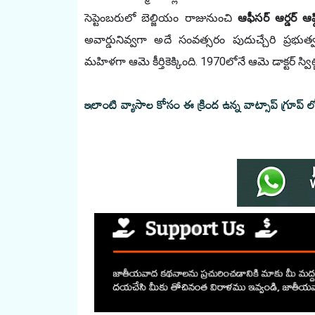
సెప్టెంబరులో బెల్జియం రాజునుంచి 
ఆఫీసర్ ఆర్డర్ ఆఫ్ది
అవార్డునివ్వగా అదే సంవత్సరం పుదుచ్చేరి ప్రభుత
మహిళగా ఆమె కీర్తికెక్కింది. 1970లోనే ఆమె డాక్టర్ స్విట
ఇలాంటి వ్యాసాల కోసం ఈ క్రింద ఉన్న వాట్సాప్ గ్రూప