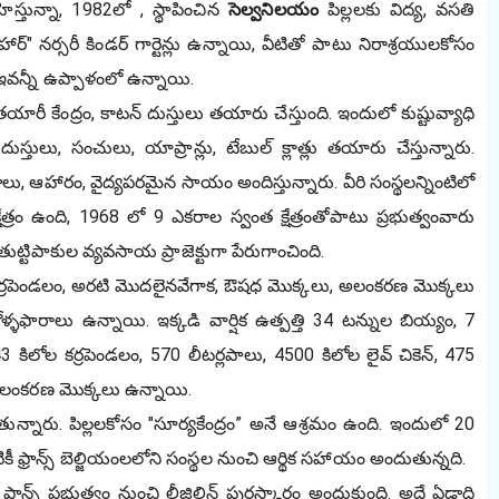
హిస్తున్నా, 1982లో , స్థాపించిన 
సెల్వనిలయం 
పిల్లలకు విద్య, వసతి 
విహార్" నర్సరీ కిండర్ గార్టెన్లు ఉన్నాయి, వీటితో పాటు నిరాశ్రయులకోసం 
 ఇవన్నీ ఉప్పాళంలో ఉన్నాయి.
ారీ కేంద్రం, కాటన్ దుస్తులు తయారు చేస్తుంది. ఇందులో కుష్టువ్యాధి 
స్తులు, సంచులు, యాప్రాన్లు, టేబుల్ క్లాత్లు తయారు చేస్తున్నారు. 
లు, ఆహారం, వైద్యపరమైన సాయం అందిస్తున్నారు. వీరి సంస్థలన్నింటిలో 
షేత్రం ఉంది, 1968 లో 9 ఎకరాల స్వంత క్షేత్రంతోపాటు ప్రభుత్వంవారు 
ట్టిపాకుల వ్యవసాయ ప్రాజెక్టుగా పేరుగాంచింది. 
నగ, కర్రపెండలం, అరటి మొదలైనవేగాక, ఔషధ మొక్కలు, అలంకరణ మొక్కలు 
ళ్ళఫారాలు ఉన్నాయి. ఇక్కడి వార్షిక ఉత్పత్తి 34 టన్నుల బియ్యం, 7 
ిలోల కర్రపెండలం, 570 లీటర్లపాలు, 4500 కిలోల లైవ్ చికెన్, 475 
లంకరణ మొక్కలు ఉన్నాయి.
ుతున్నారు. పిల్లలకోసం "సూర్యకేంద్రం” అనే ఆశ్రమం ఉంది. ఇందులో 20 
ీ ఫ్రాన్స్ బెల్జియంలలోని సంస్థల నుంచి ఆర్థిక సహాయం అందుతున్నది.
్రాన్స్ ప్రభుత్వం నుంచి లీజిలిన్ పురస్కారం అందుకుంది. అదే ఏడాది 