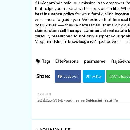
At MegamindsIndia, our mission is to empower indi
that helps you make smarter decisions in life. Whet
best insurance policy
for your family, filing
income 
we're here to guide you. We believe that
financial 
not luxuries — they're necessities. That's why we 
claims
,
stem cell therapy
,
commercial real estate 
carefully researched to not only support your goal
MegamindsIndia,
knowledge
isn't just power — it
Tags
ElitePersons
padmasree
RajaSekh
Facebook
Twitter
Whatsap
OLDER
పద్మశ్రీ సుభాషిణి మిస్త్రీ - padmasree Subhasini mistri life
YOU MAY LIKE