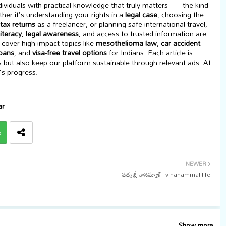
viduals with practical knowledge that truly matters — the kind
her it's understanding your rights in a
legal case
, choosing the
tax returns
as a freelancer, or planning safe international travel,
literacy
,
legal awareness
, and access to trusted information are
cover high-impact topics like
mesothelioma law
,
car accident
loans
, and
visa-free travel options
for Indians. Each article is
s but also keep our platform sustainable through relevant ads. At
's progress.
ar
p
NEWER
పద్మ శ్రీ నానమ్మాళ్ - v nanammal life
Show more