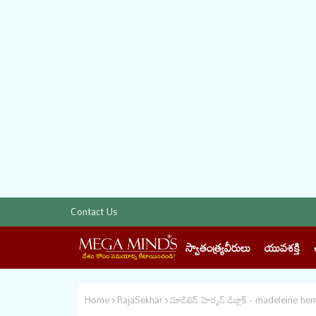
Contact Us
స్వాతంత్య్రవీరులు
యువశక్తి
Home
RajaSekhar
మాడిలిన్ హెర్మన్ డిబ్లాక్ - madeleine he