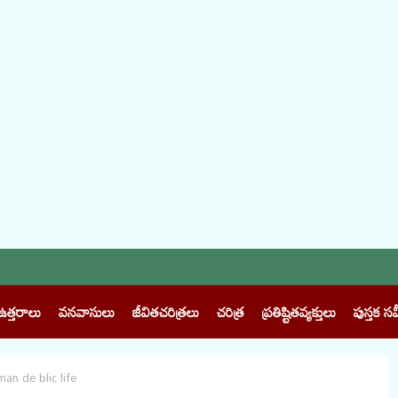
ఉత్తరాలు
వనవాసులు
జీవితచరిత్రలు
చరిత్ర
ప్రతిష్టితవ్యక్తులు
పుస్తక సమ
rman de blic life