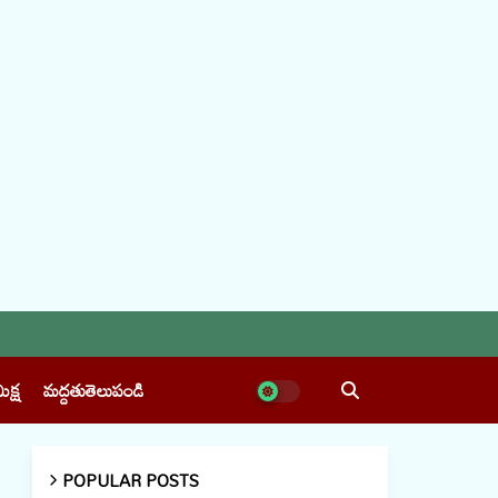
ీక్ష
మద్దతుతెలుపండి
POPULAR POSTS