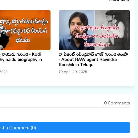
్తి నాయుడు గురించి - Kodi
రా ఏజెంట్ రవీంద్రనాధ్ కౌశిక్ గురించి తెలుసా
y naidu biography in
- About RAW agent Ravindra
Kaushik in Telugu
2025
April 29, 2025
0 Comments
st a Comment (0)