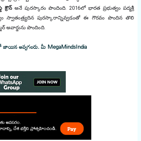
 క్రౌన్
 అనే పురస్కారం పొందింది. 2016లో భారత ప్రభుత్వం పద్మశ్రీ 
్వం స్వాతంత్ర్యదిన పురస్కారాన్నివ్వడంతో ఈ గౌరవం పొందిన తొలి 
్జర్ అవార్డును పొందింది.
్ లో జాయిన అవ్వగలరు.
మీ MegaMindsIndia