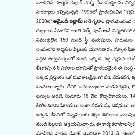
మాడిలిన్ హెర్మన్ డిబ్లాక్ ఎన్నో సేవాసంస్థలను నిర్వ
సౌకర్యాలు కల్పిస్తున్నది. 1995లో ప్రారంభించిన “శక్తి
2000లో 
అమైందీ ఇల్లామ్
 అనే గృహం ప్రారంభించింది.
దుబ్రాయ పేటలోని శాంతి వర్క్ షాప్ అనే చిన్నతరహా తయ
విముక్తులైన 150 మంది స్త్రీ, పురుషులు, పురుషుల దు
ఇందులోని కార్మికుల పిల్లలకు యూనిఫారం, స్కూల్ ఫీజు
పెద్దది తుట్టపాక్కంలో ఉంది, ఇక్కడ పెద్ద వ్యవసాయక్
లీజుకిచ్చిన 8 ఎకరాల భూమితో ప్రారంభమైన ఈ సంస్థ తు
ఇక్కడ ప్రస్తుతం ఒక సువిశాలక్షేత్రంలో వరి, వేరుశ
పెంచుతున్నారు. దీనికి అనుబంధంగా పాడిపరిశ్రమ, కో
టన్నుల అరటి, సుమారు 18 వేల కొబ్బరికాయలు, 143 క
కిలోల మామిడికాయలు ఇంకా సరుగుడు, ఔషధులు, అ
ఇక్కడ వేసవిలో చిన్నపిల్లలకు శిక్షణ శిబిరాలు నడుప
మంది పిల్లలకు ఆశ్రయమిచ్చారు. ఈ కార్యకలాపాలన్నిటిక
మాడిలిన్ హెర్మన్ డిబ్లాక్ మొదటగా 2013 మే నెలలో ఫ