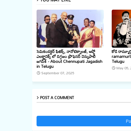
సెమికండక్టర్ ఫిజిక్స్, నానోటెక్నాలజీ, ఆప్టో
కోడి రామ్మూర
ఎలక్ట్రానిక్స్ లో దిగ్గజం ప్రొఫెసర్ చెన్నుపాటి
ramamurth
జగదీశ్ - About Chennupati Jagadish
Telugu
in Telugu
May 05, 
September 07, 2025
POST A COMMENT
Po