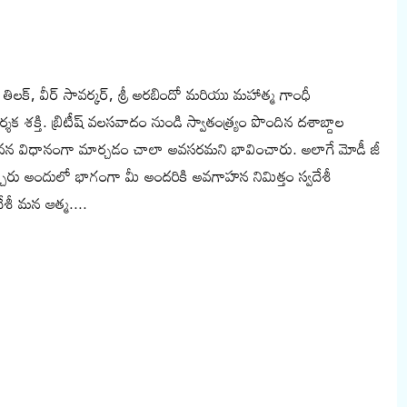
తిలక్, వీర్ సావర్కర్, శ్రీ అరబిందో మరియు మహాత్మ గాంధీ
క శక్తి. బ్రిటీష్ వలసవాదం నుండి స్వాతంత్ర్యం పొందిన దశాబ్దాల
ని జీవన విధానంగా మార్చడం చాలా అవసరమని భావించారు. అలాగే మోడీ జీ
్చారు అందులో భాగంగా మీ అందరికి అవగాహన నిమిత్తం స్వదేశీ
శీ మన ఆత్మ....