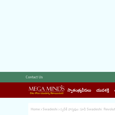
Contact Us
స్వాతంత్య్రవీరులు
యువశక్తి
Home
Swadeshi
స్వదేశీ వాస్తువుల సూచీ Swadeshi: Revo