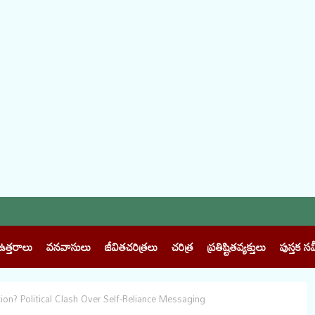
ఉత్తరాలు
వనవాసులు
జీవితచరిత్రలు
చరిత్ర
ప్రతిష్టితవ్యక్తులు
పుస్తక సమ
lution? Political Clash Over Self‑Reliance Messaging