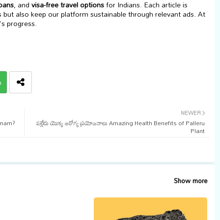
loans
, and
visa-free travel options
for Indians. Each article is
s but also keep our platform sustainable through relevant ads. At
's progress.
p
NEWER
Homam?
పల్లేరు యొక్క ఆరోగ్య ప్రయోజనాలు Amazing Health Benefits of Palleru
Plant
Show more