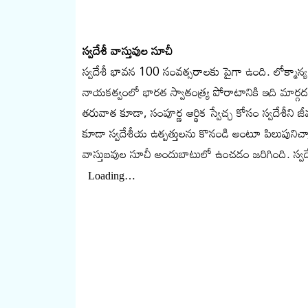
స్వదేశీ వాస్తువుల సూచీ
స్వదేశీ భావన 100 సంవత్సరాలకు పైగా ఉంది. లోక్మాన్య 
నాయకత్వంలో భారత స్వాతంత్ర్య పోరాటానికి ఇది మార్గదర్శ
తరువాత కూడా, సంపూర్ణ ఆర్థిక స్వేచ్ఛ కోసం స్వదేశీ
కూడా స్వదేశీయ ఉత్పత్తులను కొనండి అంటూ పిలుపునిచ
వాస్తుబవుల సూచీ అందుబాటులో ఉంచడం జరిగింది. స్వదే