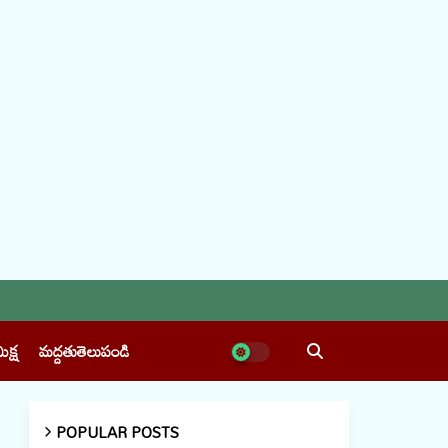
ీక్ష
మద్దతుతెలుపండి
POPULAR POSTS