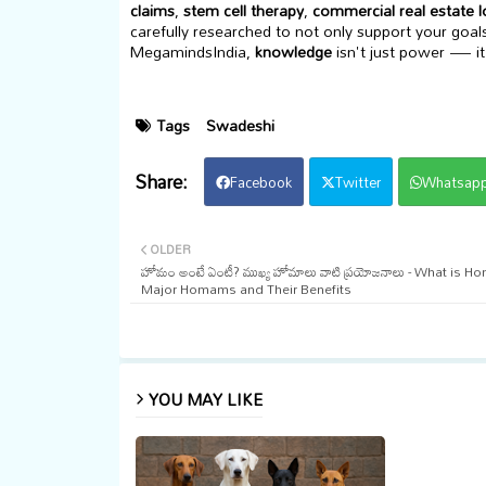
claims
,
stem cell therapy
,
commercial real estate 
carefully researched to not only support your goal
MegamindsIndia,
knowledge
isn't just power — it
Tags
Swadeshi
Facebook
Twitter
Whatsap
OLDER
హోమం అంటే ఏంటీ? ముఖ్య హోమాలు వాటి ప్రయోజనాలు - What is 
Major Homams and Their Benefits
YOU MAY LIKE