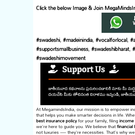
Click the below Image & Join MegaMindsI
#swadeshi
,
#madeinindia
,
#vocalforlocal
,
#a
#supportsmallbusiness
,
#swadeshibharat
,
#
#swadeshimovement
At MegamindsIndia, our mission is to empower indi
that helps you make smarter decisions in life. Whet
best insurance policy
for your family, filing
income 
we're here to guide you. We believe that
financial 
not luxuries — they're necessities. That's why we 