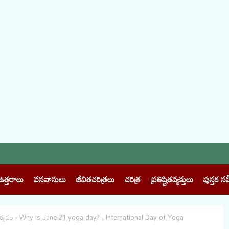
ఉత్తరాలు
వనవాసులు
జీవితచరిత్రలు
చరిత్ర
ప్రతిష్టితవ్యక్తులు
పుస్తక సమ
ినోత్సవం - Why is June 21 yoga day? - International Day of Yoga