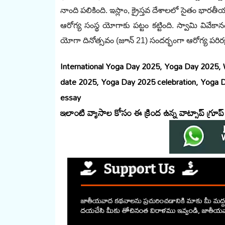
నాంది పలికింది. ఇస్లాం, క్రైస్తవ దేశాలలో సైతం భారత
ఆరోగ్య సంస్థ యోగాకు పట్టం కట్టింది. స్వామి వివేకాన
యోగా దినోత్సవం (జూన్‌ 21) ‌సందర్భంగా ఆరోగ్య పర
International Yoga Day 2025, Yoga Day 2025
date 2025, Yoga Day 2025 celebration, Yoga 
essay
ఇలాంటి వ్యాసాల కోసం ఈ క్రింద ఉన్న వాట్సాప్ గ