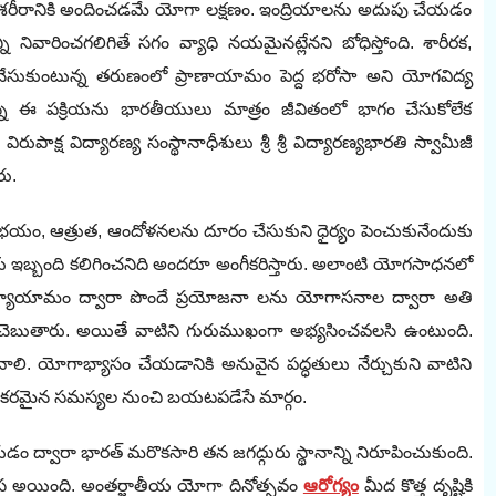
్తిని శరీరానికి అందించడమే యోగా లక్షణం. ఇంద్రియాలను అదుపు చేయడం
 నివారించగలిగితే సగం వ్యాధి నయమైనట్లేనని బోధిస్తోంది. శారీరక,
ం చేసుకుంటున్న తరుణంలో ప్రాణాయామం పెద్ద భరోసా అని యోగవిద్య
ిస్తున్న ఈ పక్రియను భారతీయులు మాత్రం జీవితంలో భాగం చేసుకోలేక
పి విరుపాక్ష విద్యారణ్య సంస్థానాధీశులు శ్రీ శ్రీ విద్యారణ్యభారతి స్వామీజీ
ు.
ూ, భయం, ఆత్రుత, ఆందోళనలను దూరం చేసుకుని ధైర్యం పెంచుకునేందుకు
 ఇబ్బంది కలిగించనిది అందరూ అంగీకరిస్తారు. అలాంటి యోగసాధనలో
వ్యాయామం ద్వారా పొందే ప్రయోజనా లను యోగాసనాల ద్వారా అతి
ెబుతారు. అయితే వాటిని గురుముఖంగా అభ్యసించవలసి ఉంటుంది.
లి. యోగాభ్యాసం చేయడానికి అనువైన పద్ధతులు నేర్చుకుని వాటిని
భయంకరమైన సమస్యల నుంచి బయటపడేసే మార్గం.
 ద్వారా భారత్‌ ‌మరొకసారి తన జగద్గురు స్థానాన్ని నిరూపించుకుంది.
 శ్వాస అయింది. అంతర్జాతీయ యోగా దినోత్సవం
ఆరోగ్యం
మీద కొత్త దృష్టికి