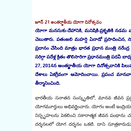
జూన్‌ 21 అం‌తర్జాతీయ యోగా దినోత్సవం
యోగా మనసుకు-దేహానికి, మనిషికి-ప్రకృతికి నడమ వా
చెబుతారు. పతంజలి మహర్షి ఏనాడో ప్రసాదించిన, స్
ప్రదానం చేసింది మాత్రం భారత ప్రధాన మంత్రి నరేం
సరిగ్గా పదేళ్ల క్రితం తొలిసారిగా ప్రధానమంత్రి పదవీ బ
27, 2014న అంతర్జాతీయ యోగా దినోత్సవానికి పిలుప
దేశాలు ఏకగ్రీవంగా ఆమోదించాయి. ప్రపంచ మానవ
తీర్మానించింది.
భారతీయ సనాతన సంస్కృతిలో, మానవ జీవన ప్రస్
యోగమూర్తులు అభివర్ణించారు. యోగం అంటే ఇంద్రియ
నిస్పృహలను పెకలించి సకారాత్మక జీవన పంథాను చూ
దర్శనలలో యోగ దర్శనం ఒకటి. దాని సూత్రకారుడు