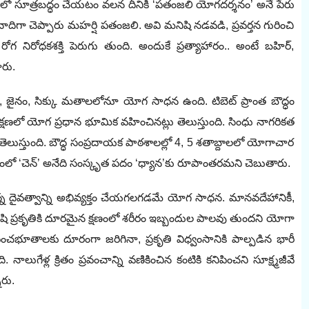
ద్ధతిలో సూత్రబద్ధం చేయటం వలన దీనికి ‘పతంజలి యోగదర్శనం’ అనే పేరు
దిగా చెప్పారు మహర్షి పతంజలి. అవి మనిషి నడవడి, ప్రవర్తన గురించి
గ నిరోధకశక్తి పెరుగు తుంది. అందుకే ప్రత్యాహారం.. అంటే బహిర్‌,
రు.
, జైనం, సిక్కు మతాలలోనూ యోగ సాధన ఉంది. టిబెట్‌ ‌ప్రాంత బౌద్ధం
శిక్షణలో యోగ ప్రధాన భూమిక వహించినట్లు తెలుస్తుంది. సింధు నాగరికత
ుస్తుంది. బౌద్ధ సంప్రదాయక పాఠశాలల్లో 4, 5 శతాబ్దాలలో యోగాచార
బౌద్ధంలో ‘చెన్‌’ అనేది సంస్కృత పదం ‘ధ్యాన’కు రూపాంతరమని చెబుతారు.
న్న దైవత్వాన్ని అభివ్యక్తం చేయగలగడమే యోగ సాధన. మానవదేహానికీ,
్రకృతికి దూరమైన క్షణంలో శరీరం ఇబ్బందుల పాలవు తుందని యోగా
ది. పంచభూతాలకు దూరంగా జరిగినా, ప్రకృతి విధ్వంసానికి పాల్పడిన భారీ
 నాలుగేళ్ల క్రితం ప్రవంచాన్ని వణికించిన కంటికి కనిపించని సూక్ష్మజీవే
ారు.