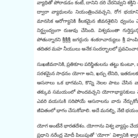
వ్యాధితో పోరాడడం కంటే, దానిని దరి చేరనివ్వని శక
ద్వారా వ్యాధులను నియంత్రించవచ్చని, రోగ భయాన్ని
మానసిక ఆరోగ్యానికి కీలకమైన జీవనశైలిని ధ్వంస
నిర్ద్వంద్వంగా రుజువు చేసింది. విశ్వమంతా గుర్త
పోతున్నారని శ్రీశ్రీశ్రీ జగద్గురు శంకరాచార్యులు శ్రీ హం
తదితర మహ నీయులు అనేక సందర్భాలలో ప్రవచించార
సుఖజీవనానికి, ప్రతికూల పరిస్థితులను తట్టు కుంట
సరళమైన సాధనం యోగా అని, ఖర్చు లేనిది, ఇతరులకు
ఆసనాలు ఒక భాగమని, కొన్ని నెలల పాటు చేసిన 
తక్కువ సమయంలో పొందవచ్చని యోగాభ్యాసకులు చ
ఎవరి వయసుకి సరిపోయే ఆసనాలను వారు నేర్చుకోవా
జీవితంలో భాగం చేసుకోవాలి. అదే మనల్ని, నేటి 
యోగ అంటేనే భారతదేశం. యోగాను విశ్వ వ్యాప్తం చేయడం
ప్రధాని నరేంద్ర మోదీ పిలుపుతో ‘యోగా’ విశ్వానికి