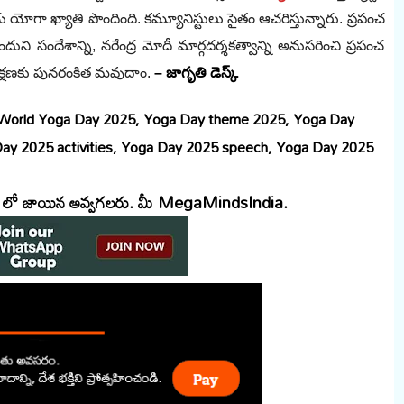
ీయ యోగా ఖ్యాతి పొందింది. కమ్యూనిస్టులు సైతం ఆచరిస్తున్నారు. ప్రపంచ
ందుని సందేశాన్ని, నరేంద్ర మోదీ మార్గదర్శకత్వాన్ని అనుసరించి ప్రపంచ
ిరక్షణకు పునరంకిత మవుదాం.
– జాగృతి డెస్క్
, World Yoga Day 2025, Yoga Day theme 2025, Yoga Day
Day 2025 activities, Yoga Day 2025 speech, Yoga Day 2025
్రూప్ లో జాయిన అవ్వగలరు. మీ MegaMindsIndia.