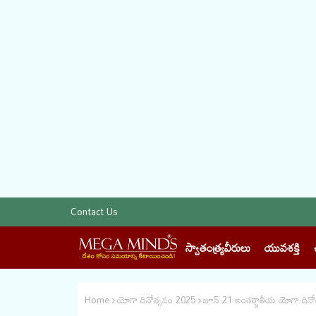
Contact Us
స్వాతంత్య్రవీరులు
యువశక్తి
Home
యోగా దినోత్సవం 2025
జూన్‌ 21 అం‌తర్జాతీయ యోగా ద