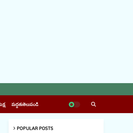
ీక్ష
మద్దతుతెలుపండి
POPULAR POSTS