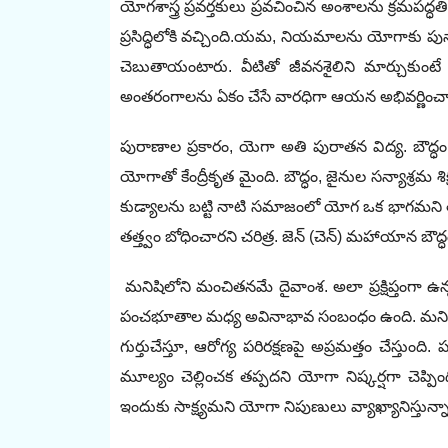
యోగశాస్త్ర ప్రవర్తకులు ప్రవచించిన అంశాలను క్రమప
ప్రసిద్ధిలోకి వచ్చింది.యమ, నియమాలను యోగాకు పునా
చెబుతాయంటారు. వీటితో జీవనశైలిని మార్చుకుంటే రో
అం‌తరంగాలను ఏకం చేసే వారధిగా ఆయన అభివర్ణించా
పురాణాల ప్రకారం, యెగా అతి పురాతన విద్య. బౌద్ధం
యోగాతో కేంద్రీకృత మైంది. బౌద్ధం, జైనుల సన్యాశ్రమ 
కుడ్యాలను బట్టి నాటి సమాజంలో యోగ ఒక భాగమని తెల
తత్త్వం బోధించారని చరిత్ర. జెన్‌ (‌చెన్‌) ‌మహాయాన 
మనిషిలోని మంచితనమే దైవాంశ. అలా ప్రక్షిప్తంగా ఉ
పంచభూతాల మధ్య అవినాభావ సంబంధం ఉంది. మనిషి ప
గుర్తుచేస్తూ, ఆరోగ్య పరిరక్షణపై అప్రమత్తం చేస్తుం
మూల్యం చెల్లించక తప్పదని యోగా నిష్కర్షగా చెప్పింది.
ఇందుకు సాక్ష్యమని యోగా నిపుణులు వ్యాఖ్యానిస్తున్న