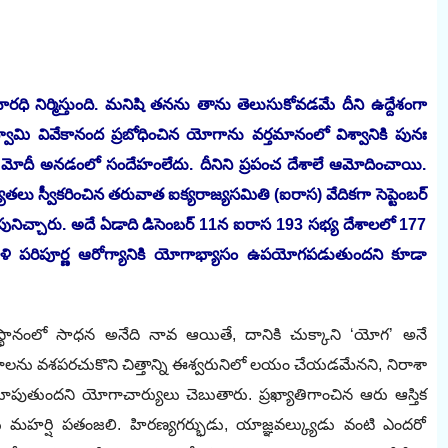
రధి నిర్మిస్తుంది. మనిషి తనను తాను తెలుసుకోవడమే దీని ఉద్దేశంగా
వామి వివేకానంద ప్రబోధించిన యోగాను వర్తమానంలో విశ్వానికి పునః
ద్ర మోదీ అనడంలో సందేహంలేదు. దీనిని ప్రపంచ దేశాలే ఆమోదించాయి.
ాధ్యతలు స్వీకరించిన తరువాత ఐక్యరాజ్యసమితి (ఐరాస) వేదికగా సెప్టెంబర్‌
ునిచ్చారు. అదే ఏడాది డిసెంబర్‌ 11న ఐరాస 193 సభ్య దేశాలలో 177
ాళి పరిపూర్ణ ఆరోగ్యానికి యోగాభ్యాసం ఉపయోగపడుతుందని కూడా
థానంలో సాధన అనేది నావ ఆయితే, దానికి చుక్కాని ‘యోగ’ అనే
ాలను వశపరచుకొని చిత్తాన్ని ఈశ్వరునిలో లయం చేయడమేనని, నిరాశా
పుతుందని యోగాచార్యులు చెబుతారు. ప్రఖ్యాతిగాంచిన ఆరు ఆస్తిక
 మహర్షి పతంజలి. హిరణ్యగర్భుడు, యాజ్ఞవల్క్యుడు వంటి ఎందరో