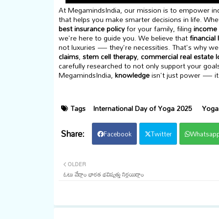
At MegamindsIndia, our mission is to empower indi
that helps you make smarter decisions in life. Whet
best insurance policy
for your family, filing
income 
we're here to guide you. We believe that
financial 
not luxuries — they're necessities. That's why we 
claims
,
stem cell therapy
,
commercial real estate 
carefully researched to not only support your goal
MegamindsIndia,
knowledge
isn't just power — it
Tags
International Day of Yoga 2025
Yoga 
Facebook
Twitter
Whatsap
OLDER
ఓటు వేద్దాం భారత భవిష్యత్తు నిర్ణయిద్దాం