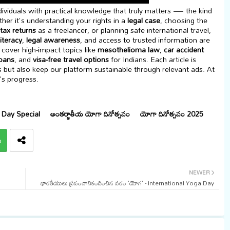
viduals with practical knowledge that truly matters — the kind
her it's understanding your rights in a
legal case
, choosing the
tax returns
as a freelancer, or planning safe international travel,
literacy
,
legal awareness
, and access to trusted information are
cover high-impact topics like
mesothelioma law
,
car accident
loans
, and
visa-free travel options
for Indians. Each article is
s but also keep our platform sustainable through relevant ads. At
's progress.
Day Special
అంతర్జాతీయ యోగా దినోత్సవం
యోగా దినోత్సవం 2025
p
NEWER
భారతీయులు ప్రపంచానికందించిన వరం 'యోగ' - International Yoga Day