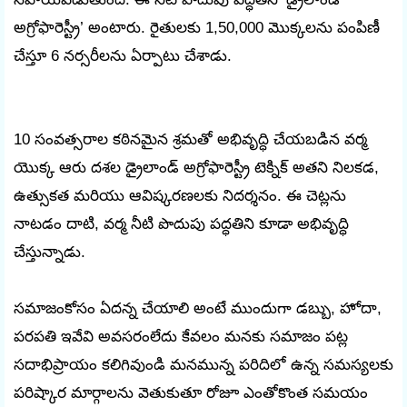
అగ్రోఫారెస్ట్రీ’ అంటారు. రైతులకు 1,50,000 మొక్కలను పంపిణీ
చేస్తూ 6 నర్సరీలను ఏర్పాటు చేశాడు.
10 సంవత్సరాల కఠినమైన శ్రమతో అభివృద్ధి చేయబడిన వర్మ
యొక్క ఆరు దశల డ్రైలాండ్ అగ్రోఫారెస్ట్రీ టెక్నిక్ అతని నిలకడ,
ఉత్సుకత మరియు ఆవిష్కరణలకు నిదర్శనం. ఈ చెట్లను
నాటడం దాటి, వర్మ నీటి పొదుపు పద్ధతిని కూడా అభివృద్ధి
చేస్తున్నాడు.
సమాజంకోసం ఏదన్న చేయాలి అంటే ముందుగా డబ్బు, హోదా,
పరపతి ఇవేవి అవసరంలేదు కేవలం మనకు సమాజం పట్ల
సదాభిప్రాయం కలిగివుండి మనమున్న పరిదిలో ఉన్న సమస్యలకు
పరిష్కార మార్గాలను వెతుకుతూ రోజూ ఎంతోకొంత సమయం