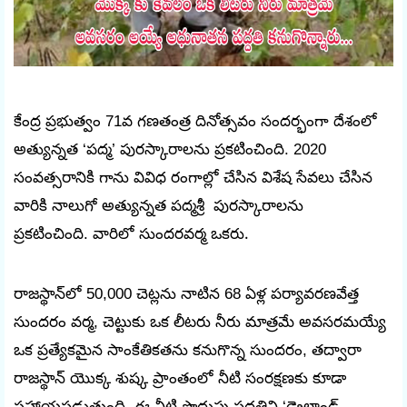
కేంద్ర ప్రభుత్వం 71వ గణతంత్ర దినోత్సవం సందర్భంగా దేశంలో
అత్యున్నత ‘పద్మ’ పురస్కారాలను ప్రకటించింది. 2020
సంవత్సరానికి గాను వివిధ రంగాల్లో చేసిన విశేష సేవలు చేసిన
వారికి నాలుగో
అత్యున్నత
పద్మశ్రీ
పురస్కారాలను
ప్రకటించింది.
వారిలో సుందరవర్మ ఒకరు.
రాజస్థాన్‌లో 50,000 చెట్లను నాటిన 68 ఏళ్ల పర్యావరణవేత్త
సుందరం వర్మ, చెట్టుకు ఒక లీటరు నీరు మాత్రమే అవసరమయ్యే
ఒక ప్రత్యేకమైన సాంకేతికతను కనుగొన్న సుందరం, తద్వారా
రాజస్థాన్ యొక్క శుష్క ప్రాంతంలో నీటి సంరక్షణకు కూడా
సహాయపడుతుంది. ఈ నీటి పొదుపు పద్ధతిని ‘డ్రైలాండ్