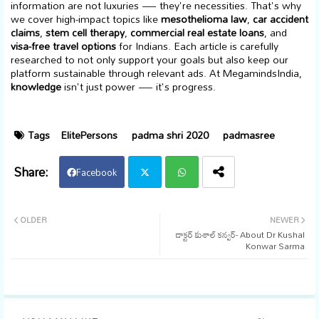
information are not luxuries — they're necessities. That's why
we cover high-impact topics like
mesothelioma law
,
car accident
claims
,
stem cell therapy
,
commercial real estate loans
, and
visa-free travel options
for Indians. Each article is carefully
researched to not only support your goals but also keep our
platform sustainable through relevant ads. At MegamindsIndia,
knowledge
isn't just power — it's progress.
Tags
ElitePersons
padma shri 2020
padmasree
Facebook
Twi
Wh
OLDER
NEWER
డాక్టర్ కుశాల్‌ కన్వర్‌- About Dr Kushal
tter
ats
Konwar Sarma
app