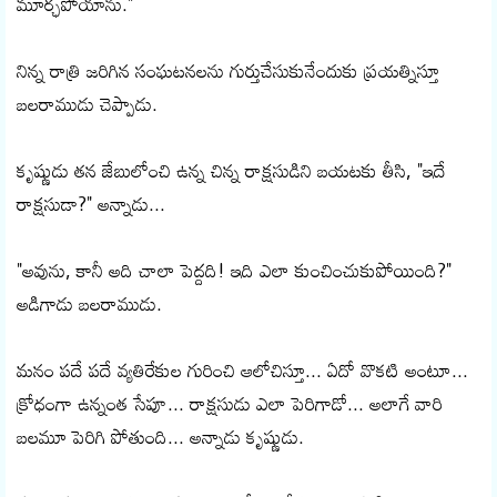
మూర్ఛపోయాను."
నిన్న రాత్రి జరిగిన సంఘటనలను గుర్తుచేసుకునేందుకు ప్రయత్నిస్తూ
బలరాముడు చెప్పాడు.
కృష్ణుడు తన జేబులోంచి ఉన్న చిన్న రాక్షసుడిని బయటకు తీసి, "ఇదే
రాక్షసుడా?" అన్నాడు...
"అవును, కానీ అది చాలా పెద్దది! ఇది ఎలా కుంచించుకుపోయింది?"
అడిగాడు బలరాముడు.
మనం పదే పదే వ్యతిరేకుల గురించి ఆలోచిస్తూ... ఏదో వొకటి అంటూ...
క్రోధంగా ఉన్నంత సేపూ... రాక్షసుడు ఎలా పెరిగాడో... అలాగే వారి
బలమూ పెరిగి పోతుంది... అన్నాడు కృష్ణుడు.