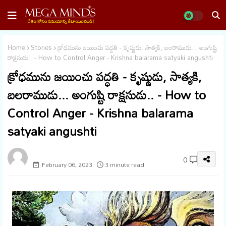
Home
Stories
క్రోధమును జయించు పద్ధతి - కృష్ణుడు, సాత్యకి, బలరాముడు... అంగుష్టి
రాక్షసుడు.. - How to Control Anger - Krishna balarama satyaki angushti
క్రోధమును జయించు పద్ధతి - కృష్ణుడు, సాత్యకి,
బలరాముడు... అంగుష్టి రాక్షసుడు.. - How to
Control Anger - Krishna balarama
satyaki angushti
megaminds
0
February 06, 2023
3 minute read