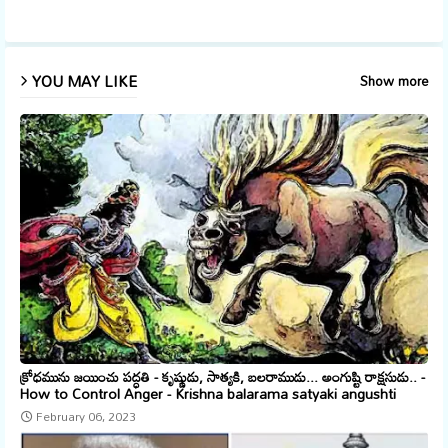
app
YOU MAY LIKE
Show more
క్రోధమును జయించు పద్ధతి - కృష్ణుడు, సాత్యకి, బలరాముడు... అంగుష్టి రాక్షసుడు.. -
How to Control Anger - Krishna balarama satyaki angushti
February 06, 2023