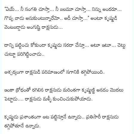
"ఏయ్... నీ సంగతి చూస్తా... నీ బలమూ చూస్తా... నిన్ను అందరూ...
గొప్ప వాడు అనుకుంటున్నారేమో.. అదీ చూస్తా..." అంటూ కృష్ణుడి
వెంటబడ్డాడు అంగుష్టి రాక్షసుడు...
దాన్ని పట్టించు కోకుండా కృష్ణుడు సరదా చేస్తూ... అటూ ఇటూ... చెట్టు
చుట్టూ పరిగెట్టించాడు..
ఆశ్చర్యంగా రాక్షసుడి పరిమాణంలో సగానికి తగ్గిపోయింది.
ఇంకా క్రోధంతో రగిలిన రాక్షసుడు మరింతగా కృష్ణుణ్ణి అనడం మొదలు
పెట్టాడు.... రాక్షసుడు మళ్ళీ కుంచించుకుపోయాడు.
కృష్ణుడు ప్రశాంతంగా ఆట పట్టిస్తూనే ఉన్నాడు.. ప్రతిసారీ రాక్షసుడు
తగ్గిపోతూనే ఉన్నాడు.