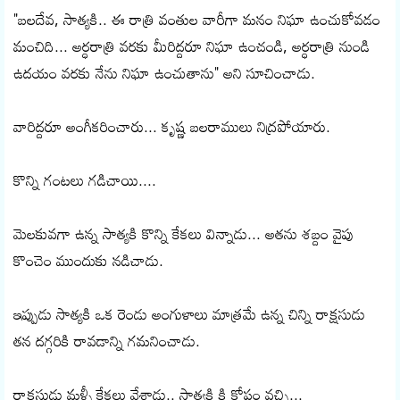
"బలదేవ, సాత్యకి.. ఈ రాత్రి వంతుల వారీగా మనం నిఘా ఉంచుకోవడం
మంచిది... అర్ధరాత్రి వరకు మీరిద్దరూ నిఘా ఉంచండి, అర్ధరాత్రి నుండి
ఉదయం వరకు నేను నిఘా ఉంచుతాను" అని సూచించాడు.
వారిద్దరూ అంగీకరించారు... కృష్ణ బలరాములు నిద్రపోయారు.
కొన్ని గంటలు గడిచాయి....
మెలకువగా ఉన్న సాత్యకి కొన్ని కేకలు విన్నాడు... అతను శబ్దం వైపు
కొంచెం ముందుకు నడిచాడు.
ఇప్పుడు సాత్యకి ఒక రెండు అంగుళాలు మాత్రమే ఉన్న చిన్ని రాక్షసుడు
తన దగ్గరికి రావడాన్ని గమనించాడు.
రాక్షసుడు మళ్ళీ కేకలు వేశాడు.. సాత్యకి కి కోపం వచ్చి...