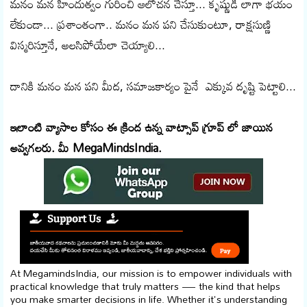
మనం మన హిందుత్వం గురించి ఆలోచన చేస్తూ... కృష్ణుడి లాగా భయం
లేకుండా... ప్రశాంతంగా.. మనం మన పని చేసుకుంటూ, రాక్షసుణ్ణి
విస్మరిస్తూనే, అలసిపోయేలా చెయ్యాలి...
దానికి మనం మన పని మీద, సమాజకార్యం పైనే ఎక్కువ దృష్టి పెట్టాలి...
ఇలాంటి వ్యాసాల కోసం ఈ క్రింద ఉన్న వాట్సాప్ గ్రూప్ లో జాయిన
అవ్వగలరు. మీ MegaMindsIndia.
At MegamindsIndia, our mission is to empower individuals with
practical knowledge that truly matters — the kind that helps
you make smarter decisions in life. Whether it's understanding