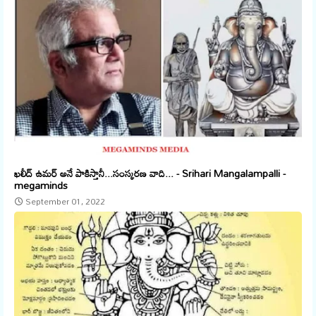
ఖలీద్ ఉమర్ అనే పాకిస్తానీ...సంస్కరణ వాది... - Srihari Mangalampalli -
megaminds
September 01, 2022