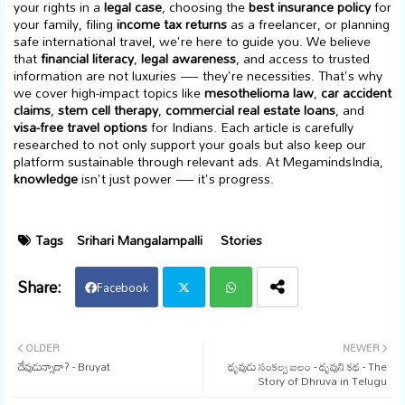
your rights in a
legal case
, choosing the
best insurance policy
for
your family, filing
income tax returns
as a freelancer, or planning
safe international travel, we're here to guide you. We believe
that
financial literacy
,
legal awareness
, and access to trusted
information are not luxuries — they're necessities. That's why
we cover high-impact topics like
mesothelioma law
,
car accident
claims
,
stem cell therapy
,
commercial real estate loans
, and
visa-free travel options
for Indians. Each article is carefully
researched to not only support your goals but also keep our
platform sustainable through relevant ads. At MegamindsIndia,
knowledge
isn't just power — it's progress.
Tags
Srihari Mangalampalli
Stories
Facebook
Twi
Wh
OLDER
NEWER
దేవుడున్నాడా? - Bruyat
ధృవుడు సంకల్ప బలం - ధృవుని కథ - The
tter
ats
Story of Dhruva in Telugu