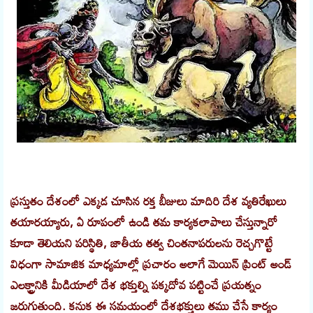
ప్రస్తుతం దేశంలో ఎక్కడ చూసిన రక్త బీజులు మాదిరి దేశ వ్యతిరేఖులు
తయారయ్యారు, ఏ రూపంలో ఉండి తమ కార్యకలాపాలు చేస్తున్నారో
కూడా తెలియని పరిస్థితి, జాతీయ తత్వ చింతనాపరులను రెచ్చగొట్టే
విధంగా సామాజిక మాధ్యమాల్లో ప్రచారం అలాగే మెయిన్ ప్రింట్ అండ్
ఎలక్ట్రానికి మీడియాలో దేశ భక్తుల్ని పక్కదోవ పట్టించే ప్రయత్నం
జరుగుతుంది. కనుక ఈ సమయంలో దేశభక్తులు తము చేసే కార్యం