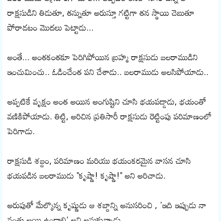
రాక్షసుడిని తిడుతూ, తన్నుతూ అరుస్తూ గట్టిగా తన స్థాయి చెబుతూ
పోరాడటం మొదలు పెట్టాడు...
అంతే... అంతకంతకూ పెరిగిపోయిన బ్రహ్మ రాక్షసుడు బలరాముడిని
ఇంచుమించు.. ఓడించేంత పని చేశాడు.. బలరాముడు అలసిపోయాడు..
అప్పటికే వృక్షం అంత అయిన అంగుష్టిని చూసి భయపడ్డాడు, భయంతో
వణికిపోయాడు. తిట్టి, అరిచిన ప్రతిసారీ రాక్షసుడు రెట్టింపు పరిమాణంలో
పెరిగాడు.
రాక్షసుడి శబ్దం, పరిమాణం మరియు భయంకరమైన వాసన చూసి
భయపడిన బలరాముడు "కృష్ణా! కృష్ణా!" అని అరిచాడు.
అరుపుతో మేల్కొన్న కృష్ణుడు ఆ శబ్దాన్ని అనుసరించి , 'ఇది ఇప్పుడు నా
వంతు అయి ఉండాలి' అని అనుకున్నాడు.