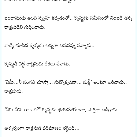
బలరాముడు అలసి స్పృహ తప్పడంతో.. కృష్ణుడు సమీపంలో నిలబడి ఉన్న
రాక్షసుడిని గుర్తించాడు.
వాడ్ని చూసిన కృష్ణుడు చిన్నగా చిరునవ్వు నవ్వాడు..
కృష్ణుడి వద్ద రాక్షసుడు కేకలు వేశాడు.
"ఏమీ...నీ సంగతి చూస్తా... నువ్వొక్కడివా... మళ్లీ" అంటూ అరిచాడు..
రాక్షసుడు.
"నీకు ఏమి కావాలి?" కృష్ణుడు భయపడకుండా, మెత్తగా అడిగాడు.
ఆశ్చర్యంగా రాక్షసుడి పరిమాణం తగ్గింది...