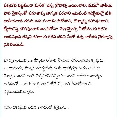
పక్కదోవ పట్టకుండా మనలో ఉన్న క్రోదాన్ని జయించాలి. మనలో జాతీయ
భావ చైతన్యంతో సమాజాన్ని జాగృత పరచాలి ఇటువంటి పరిస్థితుల్లో ప్రతి
జాతీయవాది తనను తను సంబాళించుకోవాలి, లౌఖ్యాన్ని కలిగివుండాలి,
ధ్యేయనిష్ట కలిగివుండాలి అందుకోసం మెగామైండ్స్ మీకోసం ఈ కథను
అందిస్తుంది తప్పని సరిగా ఈ కథని చదివి మీలో ఉన్న జాతీయ చైతన్యాన్ని
ప్రకటించండి.
పూర్వకాలమున ఒక పౌర్ణమి రోజున సాయం సమయమున కృష్ణుడు,
బలరాముడు, సాత్యకి ముగ్గురును కలిపి వాహ్యాళికై ఊరుబయటకు
వెళ్ళారు. అడవి దాటి వెళ్ళవలసి వచ్చింది.. అడవి దాటడం ఆలస్యం
అవడంతో... వారు రాత్రి అడవిలోనే విశ్రాంతి తీసుకోవాలని
నిర్ణయించుకున్నారు.
ప్రమాదకరమైన అడవి కావడంతో కృష్ణుడు..