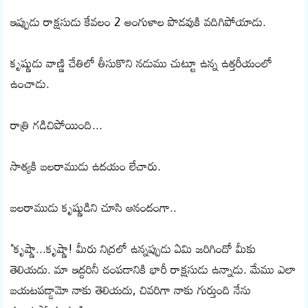
ఇప్పుడు రాక్షసుడు కేవలం 2 అంగుళాల పొడవుకి వదిగిపోయాడు.
కృష్ణుడు వాణ్ణి చేతిలో తీసుకొని నడుము చుట్టూ ఉన్న ఉత్తరీయంలో
ఉంచాడు.
రాత్రి గడిచిపోయింది...
సాత్యకి బలరాముడు ఉదయం లేచారు.
బలరాముడు కృష్ణుడిని చూసి ఆనందంగా..
"కృష్ణా...కృష్ణా! మీరు నిద్రలో ఉన్నప్పుడు ఏమి జరిగిందో మీకు
తెలియదు. మా ఇద్దరినీ చంపడానికి భారీ రాక్షసుడు ఉన్నాడు. మేము ఎలా
బయటపడ్డామో నాకు తెలియదు, చివరిగా నాకు గుర్తుంది నేను