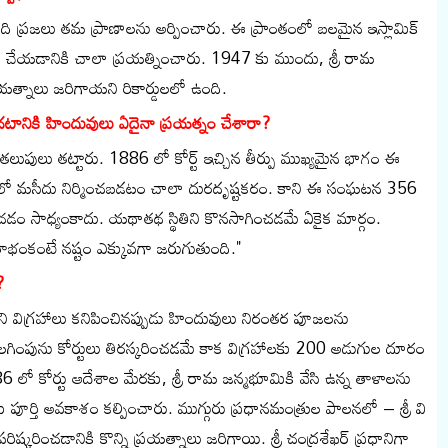
 ప్రజలు తమ ప్రాణాలను అర్పించారు. ఈ ప్రాంతంలో బలమైన ఇస్లామిక్
తం చేయడానికి చాలా ప్రయత్నించారు. 1947 కు ముందు, శ్రీ రామ
రయత్నాలు జరిగాయని రికార్డులలో ఉంది.
పొందటానికి హిందువులు ఏదైనా ప్రయత్నం చేశారా?
లుపులు తట్టారు. 1886 లో కోర్ట్ ఇచ్చిన తీర్పు ముఖ్యమైన భాగం ఈ
థలంలో మసీదు నిర్మించబడటం చాలా దురదృష్టకరం. కాని ఈ సంఘటన 356
చడం సాధ్యంకాదు. యథాతథ స్థితిని కొనసాగించడమే ఏకైక మార్గం.
తాభంకంటే నష్టం ఎక్కువగా జరుగుతుంది."
?
ుని విగ్రహాలు కనిపించినప్పుడు హిందువులు నిరంతర పూజలను
ొలగింపును కోర్టులు తిరస్కరించడమే కాక విగ్రహాలకు 200 అడుగుల దూరం
6 లో కోర్టు ఆదేశాల మేరకు, శ్రీ రామ జన్మభూమికి వేసి ఉన్న తాళాలను
ు పూర్తి అవకాశం కల్పించారు. ముగ్గురు ప్రధానమంత్రుల పాలనలో – శ్రీ వి
 పరిష్కరించడానికి కొన్ని ప్రయత్నాలు జరిగాయి. శ్రీ చంద్రశేఖర్ ప్రధానిగా