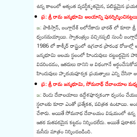
ఉన్న కాలంలో అత్యంత వ్యవస్థీకృతమైన, పటిష్టమైన ప్రయత
ప్ర: శ్రీ రామ జన్మభూమి ఆలయాన్ని పునర్నిర్మించి
జ:
పాకిస్తాన్, బంగ్లాదేశ్ లలోనేకాదు భారత్ లో కూడ
ధ్వంసమయ్యాయి. స్వాతంత్య్రం వచ్చినప్పటి నుంచీ బంగ్లా
1986 లో కాశ్మీర్‌ రాష్ట్రంలో ఉగ్రవాద ప్రారంభ రోజుల్
జన్మభూమి ఆలయ స్థలంలో హిందువులు చట్టబద్ధమైన హక్క
వివరించడం, ఇతరులు దానిని ఆ విధంగానే అర్ధంచేసుకోవ
హిందువులు హృదయపూర్వక ప్రయత్నాలు ఎన్ని చేసినా ఆ 
ప్ర: శ్రీ రామ జన్మభూమి, సోమనాథ్ దేవాలయాల మధ్
జ:
రెండు దేవాలయాలు ఉద్దేశపూర్వకంగా ధ్వంసం చేయబ
స్థలాలకు కూడా ఎంతో ప్రత్యేకత, పవిత్రత ఉంటాయి. అం
చేశారు. అయితే సోమనాధ దేవాలయం విషయంలో ఉన్న ఒక
ఇతర మతపరమైన కట్టడం నిర్మించలేదు. అయితే పురాతన హ
మసీదు మాత్రం నిర్మించబడింది.