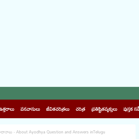
ఉత్తరాలు
వనవాసులు
జీవితచరిత్రలు
చరిత్ర
ప్రతిష్టితవ్యక్తులు
పుస్తక సమ
సమాదానాలు - About Ayodhya Question and Answers inTelugu