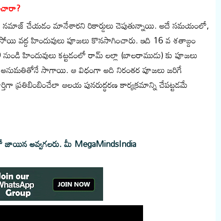
ించారా?
లో నమాజ్ చేయడం మానేశారని రికార్డులు చెపుతున్నాయి. అదే సమయంలో,
-రసోయి వద్ద హిందువులు పూజలు కొనసాగించారు. ఇది 16 వ శతాబ్దం
9 నుండి హిందువులు కట్టడంలో రామ్ లల్లా (బాలరాముడు) కు పూజలు
తి అనుమతితోనే సాగాయి. ఆ విధంగా అది నిరంతర పూజలు జరిగే
ర్తిగా ప్రతిబింబించేలా ఆలయ పునరుద్ధరణ కార్యక్రమాన్ని చేపట్టడమే
్ లో జాయిన అవ్వగలరు.
మీ MegaMindsIndia