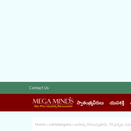
Contact Us
స్వాతంత్య్రవీరులు
యువశక్తి
Home
vsktelangana
అయోధ్య రామజన్మభూమి 10 ప్రశ్నలు 