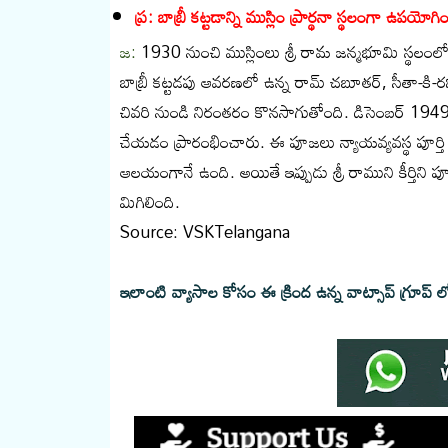
ప్ర: బాబ్రీ కట్టడాన్ని ముస్లిం ప్రార్థనా స్థలంగా ఉపయోగ
జ:
1930 నుంచి ముస్లింలు శ్రీ రామ జన్మభూమి స్థలం
బాబ్రీ కట్టడపు ఆవరణలో ఉన్న రామ్ చబూతర్, సీతా-కి
చివరి నుండి నిరంతరం కొనసాగుతోంది. డిసెంబర్ 194
చేయడం ప్రారంభించారు. ఈ పూజలు న్యాయవ్యవస్థ పూర్
ఆలయంగానే ఉంది. అయితే ఇప్పుడు శ్రీ రాముని కీర్తిని పూ
మిగిలింది.
Source: VSKTelangana
ఇలాంటి వ్యాసాల కోసం ఈ క్రింద ఉన్న వాట్సాప్ గ్రూప