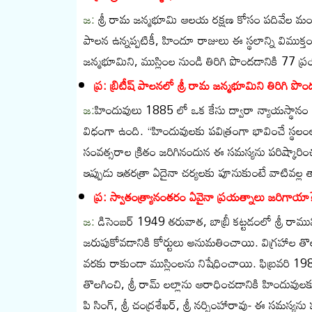
జ:
శ్రీ రామ జన్మభూమి ఆలయ రక్షణ కోసం పదివేల మంది
పాలన ఉన్నప్పటికీ, హిందూ రాజులు ఈ స్థలాన్ని విముక్
జన్మభూమిని, ముస్లింల నుండి తిరిగి పొందడానికి 77 ప్
ప్ర: బ్రిటీష్ పాలనలో శ్రీ రామ జన్మభూమిని తిరిగి 
జ:
హిందువులు 1885 లో ఒక కేసు ద్వారా న్యాయస్థానం త
విధంగా ఉంది. “హిందువులకు పవిత్రంగా భావించే స్
సంవత్సరాల క్రితం జరిగినందున ఈ సమస్యను పరిష్కారిం
ఇప్పుడు ఇతరత్రా ఏదైనా చర్యలకు పూనుకుంటే వాటివల్ల 
ప్ర: స్వాతంత్య్రానంతరం ఏవైనా ప్రయత్నాలు జరిగాయా
జ:
డిసెంబర్ 1949 తరువాత, బాబ్రీ కట్టడంలో శ్రీ రామ
జరుపుకోవడానికి కోర్టులు అనుమతించాయి. విగ్రహాల త
వరకు రాకుండా ముస్లింలను నిషేధించాయి. ఫిబ్రవరి 198
తొలగించి, శ్రీ రామ్ లల్లాను ఆరాధించడానికి హిందువులక
పి సింగ్, శ్రీ చంద్రశేఖర్, శ్రీ నర్సింహారావు- ఈ సమస్యను