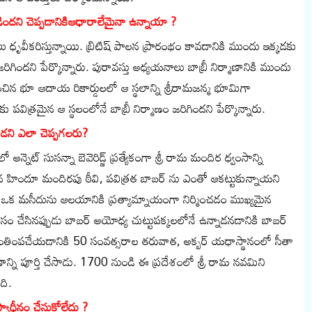
ందని చెప్పడానికిఆధారాలేమైనా ఉన్నాయా ?
ులు ధృవీకరిస్తున్నాయి. బ్రిటిష్ పాలన ప్రారంభం కావడానికి ముందు ఇక్కడకు
ందని పేర్కొన్నారు. పురావస్తు అధ్యయనాలు బాబ్రీ నిర్మాణానికి ముందు
హించిన భూ ఆదాయ రికార్డులలో ఆ స్థలాన్ని శ్రీరామజన్మ భూమిగా
పవిత్రమైన ఆ స్థలంలోనే బాబ్రీ నిర్మాణం జరిగిందని పేర్కొన్నారు.
ాడని ఎలా చెప్పగలరు?
న్నెట్ సుసన్నా బెవెరిడ్జ్ ప్రత్యేకంగా శ్రీ రామ మందిర ధ్వంసాన్ని
ాతన హిందూ మందిరపు ఠీవి, పవిత్రత బాబర్ ను ఎంతో ఆకట్టుకున్నాయని
 ఒక మసీదును ఆలయానికి ప్రత్యామ్నాయంగా నిర్మించడం ముఖ్యమైన
ం చేసినప్పుడు బాబర్ అయోధ్య చుట్టుపక్కలలోనే ఉన్నాడనడానికి బాబర్
ంతింపచేయడానికి 50 సంవత్సరాల తరువాత, అక్బర్ యధాస్థానంలో సీతా
న్ని పూర్తి చేసాడు. 1700 నుండి ఈ ప్రదేశంలో శ్రీ రామ నవమిని
ది.
్వాధీనం చేసుకోలేదు ?