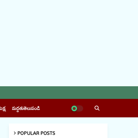
ీక్ష
మద్దతుతెలుపండి
POPULAR POSTS