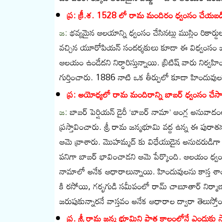
ప్ర: క్రీ.శ. 1528 లో రామ మందిరం ధ్వంసం చేయబడి
జ:
భవ్యమైన ఆలయాన్ని ధ్వంసం చేసినట్లు ముస్లిం రికార్డ
వచ్చిన యూరోపియన్ సందర్శకులు కూడా ఈ విధ్వంసం జరిగి
ఆలయం ఉండేదని నిర్ధారిస్తున్నాయి. బ్రిటిష్ వారు నిర్వ
గుర్తించారు. 1886 నాటి ఒక తీర్పులో కూడా హిందువులకు 
ప్ర: అయోధ్యలో రామ మందిరాన్ని బాబర్ ధ్వంసం చేస
జ:
బాబర్ పెర్షియన్ డైరీ ‘బాబర్ నామా’ ఆంగ్ల అనువాదంలో అ
ప్రస్తావించారు. శ్రీ రామ జన్మభూమి వద్ద ఉన్న ఈ పుర
ఆమె వ్రాశారు. మొహమ్మద్ కు విధేయుడైన అనుచరుడిగా
పనిగా బాబర్ భావించాడని ఆమె పేర్కొంది. ఆలయం ధ్వంస
నామాలో అనేక ఆధారాలున్నాయి. హిందువులను కాస్త శా
కి రసోయి, గర్భగుడి సమీపంలో రామ్ చాబూతార్ నిర్మాణా
జరుపుకున్నారనే వాస్తవం అనేక ఆధారాల ద్వారా తెలుస్తోం
ప్ర. శ్రీ రామ జన్మ భూమిని పాత కాలంలోనే ఎందుకు స