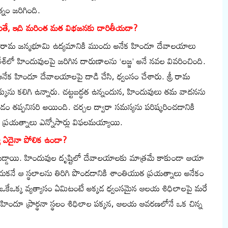
్నం జరిగింది.
నట్లయితే, ఇది మరింత మత విభజనకు దారితీయదా?
ా శ్రీ రామ జన్మభూమి ఉద్యమానికి ముందు అనేక హిందూ దేవాలయాలు
దేశ్‌లో హిందువులపై జరిగిన దారుణాలను ‘లజ్జ’ అనే నవల వివరించింది.
లో అనేక హిందూ దేవాలయాలపై దాడి చేసి, ధ్వంసం చేశారు. శ్రీ రామ
ును కలిగి ఉన్నారు. చట్టబద్ధత ఉన్నందున, హిందువులు తమ వాదనను
డం తప్పనిసరి అయింది. చర్చల ద్వారా సమస్యను పరిష్కరించడానికి
ప్రయత్నాలు ఎన్నోసార్లు విఫలమయ్యాయి.
య ఏదైనా పోలిక ఉందా?
డ్డాయి. హిందువుల దృష్టిలో దేవాలయాలకు మాత్రమే కాకుండా ఆయా
దుకనే ఆ స్థలాలను తిరిగి పొందడానికి శాంతియుత ప్రయత్నాలు అనేకం
ేఒక్క వ్యత్యాసం ఏమిటంటే అక్కడ ధ్వంసమైన ఆలయ శిధిలాలపై మరే
ిందూ ప్రార్థనా స్థలం శిధిలాల పక్కన, ఆలయ ఆవరణలోనే ఒక చిన్న