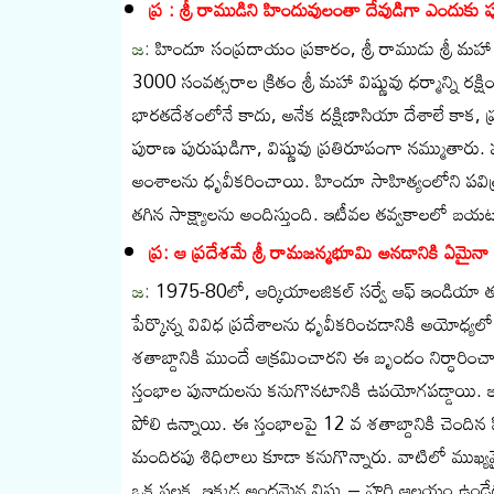
ప్ర : శ్రీ రాముడిని హిందువులంతా దేవుడిగా ఎందుకు ప
జ:
హిందూ సంప్రదాయం ప్రకారం, శ్రీ రాముడు శ్రీ మహ
3000 సంవత్సరాల క్రితం శ్రీ మహా విష్ణువు ధర్మాన్ని రక్
భారతదేశంలోనే కాదు, అనేక దక్షిణాసియా దేశాలే కాక, ప్
పురాణ పురుషుడిగా, విష్ణువు ప్రతిరూపంగా నమ్ముతారు. 
అంశాలను ధృవీకరించాయి. హిందూ సాహిత్యంలోని పవిత్ర 
తగిన సాక్ష్యాలను అందిస్తుంది. ఇటీవల తవ్వకాలలో బయటపడ
ప్ర: ఆ ప్రదేశమే శ్రీ రామజన్మభూమి అనడానికి ఏమైనా 
జ:
1975-80లో, ఆర్కియాలజికల్ సర్వే ఆఫ్ ఇండియా త
పేర్కొన్న వివిధ ప్రదేశాలను ధృవీకరించడానికి అయోధ్యలో 
శతాబ్దానికి ముందే ఆక్రమించారని ఈ బృందం నిర్ధారించా
స్తంభాల పునాదులను కనుగొనటానికి ఉపయోగపడ్డాయి. ఇవ
పోలి ఉన్నాయి. ఈ స్తంభాలపై 12 వ శతాబ్దానికి చెంది
మందిరపు శిధిలాలు కూడా కనుగొన్నారు. వాటిలో ముఖ్యమై
ఒక పలక. ఇక్కడ అందమైన విష్ణు – హరి ఆలయం ఉండేదని