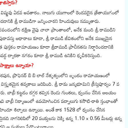
ూజిస్తారు?
ా విష్ణువు ఏడవ అవతారం. నాలుగు యుగాలలో రెండవదైన త్రేతాయుగంలో
షించడానికి శ్రీ రాముడిగా జన్మించారని హిందువులు నమ్ముతారు.
రపంచంలోని దక్షిణ వైపు చాలా ప్రాంతాలలో, అనేక మంది శ్రీ రాముడిని
పురావస్తు ఆధారాలు కూడా, శ్రీ రాముడి జీవితంలోని అనేక ముఖ్యమైన
పుస్తకం రామాయణం కూడా శ్రీరాముడి ప్రాచీనతను నిర్ధారించడానికి
్డ ద్వారకా నగరం కూడా శ్రీ రాముడి ఉనికిని ధృవీకరిస్తుంది.
సాక్ష్యాలు ఉన్నాయా?
రపున, ప్రొఫెసర్ బి బి లాల్ నేతృత్వంలోని బృందం రామాయణంలో
విస్తృతమైన తవ్వకాలు జరిపింది. శ్రీ రామ జన్మభూమిని క్రీస్తుపూర్వం 7 వ
రు. బాబ్రీ కట్టడం దగ్గర తవ్విన రెండు గుంతలు, ధ్వంసం చేసిన ఆలయం
ి బాబ్రీ నిర్మాణంలో ఉపయోగించిన పద్నాలుగు కసౌటి-రాతి స్తంభాలతో
న హిందూ శిల్పాలు ఉన్నాయి. అంతే కాక 1528 లో ధ్వంసం చేసిన
నది నాగరిలిపిలో 20 పంక్తులను చెక్కి ఉన్న 1.10 × 0.56 మీటర్లు ఉన్న
 ఆ పంక్తులు పేర్కొంటున్నాయి.