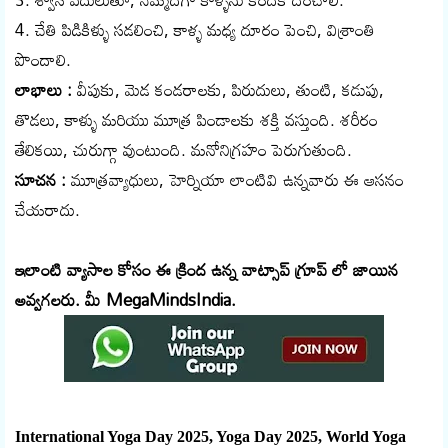
4. చేతి పిడికిళ్ళు సడలించి, కాళ్ళ మధ్య దూరం పెంచి, విశ్రాంతి
పొందాలి.
లాభాలు :
వీపుకు, మెడ కండరాలకు, పిరుదులు, తుంటి, కడుపు,
తొడలు, కాళ్ళు మరియు మూత్ర పిండాలకు శక్తి వస్తుంది. శరీరం
తేలికయి, చురుగ్గా వుంటుంది. మనోనిగ్రహం పెరుగుతుంది.
సూచన :
మూత్రవ్యాధులు, హెర్నియా లాంటివి ఉన్నవారు ఈ ఆసనం
చేయరాదు.
ఇలాంటి వ్యాసాల కోసం ఈ క్రింద ఉన్న వాట్సాప్ గ్రూప్ లో జాయిన
అవ్వగలరు. మీ MegaMindsIndia.
International Yoga Day 2025, Yoga Day 2025, World Yoga