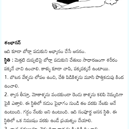
శలభాసన్‌
ఇది కూడా బోర్లా పడుకుని అభ్యాసం చేసే ఆసనం.
స్థితి :
మెత్తటి దుప్పటిపై బోర్లా పడుకుని చేతులు సాధారణంగా శరీరం
పక్కనే చాచి ఉంచాలి. కాళ్ళు కూడా చాపి, పక్కపక్కనే ఉంటాయి.
1. బొటన వేళ్ళను లోపల ఉంచి, చేతి పిడికిళ్ళను మూసి పొత్తికడుపు కింద
ఉంచాలి.
2. శ్వాస తీస్తూ, మోకాళ్ళను వంచకుండా రెండు కాళ్ళను కలిపి నెమ్మదిగా
పైకి ఎత్తాలి. ఈ స్థితిలో నడుం పైభాగం నుండి తల వరకు నేలకు ఆనే
ఉంటుంది. గడ్డం నేలకు ఆని ఉంటుంది. ఇది సంపూర్ణ ఆసన స్థితి. ఈ
స్థితిలో ఒక నిముషం వరకు ఉండే ప్రయత్నం చేయాలి.
3. శ్వాస వదులుతూ, నెమ్మదిగా కాళ్ళను కిందికి దించాలి.