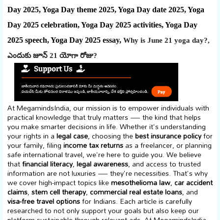
Day 2025, Yoga Day theme 2025, Yoga Day date 2025, Yoga
Day 2025 celebration, Yoga Day 2025 activities, Yoga Day
2025 speech, Yoga Day 2025 essay,
Why is June 21 yoga day?,
ఎందుకు జూన్ 21 యోగా రోజు?
At MegamindsIndia, our mission is to empower individuals with
practical knowledge that truly matters — the kind that helps
you make smarter decisions in life. Whether it's understanding
your rights in a
legal case
, choosing the
best insurance policy
for
your family, filing
income tax returns
as a freelancer, or planning
safe international travel, we're here to guide you. We believe
that
financial literacy
,
legal awareness
, and access to trusted
information are not luxuries — they're necessities. That's why
we cover high-impact topics like
mesothelioma law
,
car accident
claims
,
stem cell therapy
,
commercial real estate loans
, and
visa-free travel options
for Indians. Each article is carefully
researched to not only support your goals but also keep our
platform sustainable through relevant ads. At MegamindsIndia,