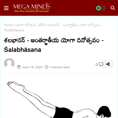
Home
యోగా దినోత్సవం 2025
శలభాసన్‌ - అంతర్జాతీయ యోగా దినోత్సవం -
Śalabhāsana
శలభాసన్‌ - అంతర్జాతీయ యోగా దినోత్సవం -
Śalabhāsana
megaminds
0
June 16, 2025
1 minute read