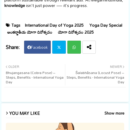
knowledge
isn't just power — it's progress.
Tags
International Day of Yoga 2025
Yoga Day Special
అంతర్జాతీయ యోగా దినోత్సవం
యోగా దినోత్సవం 2025
Facebook
Twi
Wh
OLDER
NEWER
Bhujangasana (Cobra Pose) –
Śalabhāsana (Locust Pose) –
tter
ats
Steps, Benefits - International Yoga
Steps, Benefits - International Yoga
Day
Day
app
YOU MAY LIKE
Show more